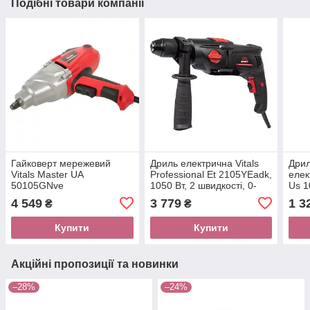
Подібні товари компанії
Гайковерт мережевий
Дриль електрична Vitals
Дрил
Vitals Master UA
Professional Et 2105YEadk,
елек
50105GNve
1050 Вт, 2 швидкості, 0-
Us 1
1100 / 0-3000 об/хв,
хв, 
4 549
3 779
1 3
₴
₴
реверс
Купити
Купити
Акційні пропозиції та новинки
–28%
–24%