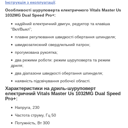
Інструкція з експлуатації
.
Особливості шуруповерта електричного Vitals Master Us
1032MG Dual Speed Pro+:
надійний електричний двигун, редуктор та клавіша
“Вкл/Выкл”;
плавне регулювання швидкості обертання шпинделя;
швидкозатискний свердлильний патрон;
прогумована рукоятка;
два режими роботи: режим шуруповерта та режим
дриля;
два діапазони швидкості обертання шпинделя;
наявність підсвічування робочої області.
Характеристики на дриль-шуруповерт
електричний Vitals Master Us 1032MG Dual Speed
Pro+:
Напруга, 230
Частота струму, Гц 50
Потужність, Вт 300