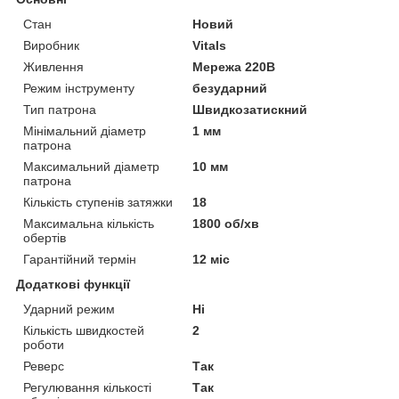
Стан
Новий
Виробник
Vitals
Живлення
Мережа 220В
Режим інструменту
безударний
Тип патрона
Швидкозатискний
Мінімальний діаметр
1 мм
патрона
Максимальний діаметр
10 мм
патрона
Кількість ступенів затяжки
18
Максимальна кількість
1800 об/хв
обертів
Гарантійний термін
12 міс
Додаткові функції
Ударний режим
Ні
Кількість швидкостей
2
роботи
Реверс
Так
Регулювання кількості
Так