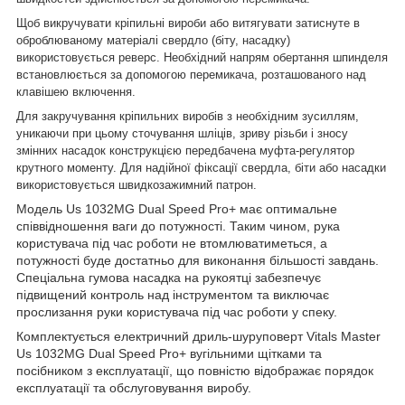
Щоб викручувати кріпильні вироби або витягувати затиснуте в
оброблюваному матеріалі свердло (біту, насадку)
використовується реверс. Необхідний напрям обертання шпинделя
встановлюється за допомогою перемикача, розташованого над
клавішею включення.
Для закручування кріпильних виробів з необхідним зусиллям,
уникаючи при цьому сточування шліців, зриву різьби і зносу
змінних насадок конструкцією передбачена муфта-регулятор
крутного моменту. Для надійної фіксації свердла, біти або насадки
використовується швидкозажимний патрон.
Модель Us 1032MG Dual Speed Pro+ має оптимальне
співвідношення ваги до потужності. Таким чином, рука
користувача під час роботи не втомлюватиметься, а
потужності буде достатньо для виконання більшості завдань.
Спеціальна гумова насадка на рукоятці забезпечує
підвищений контроль над інструментом та виключає
прослизання руки користувача під час роботи у спеку.
Комплектується електричний дриль-шуруповерт Vitals Master
Us 1032MG Dual Speed Pro+ вугільними щітками та
посібником з експлуатації, що повністю відображає порядок
експлуатації та обслуговування виробу.