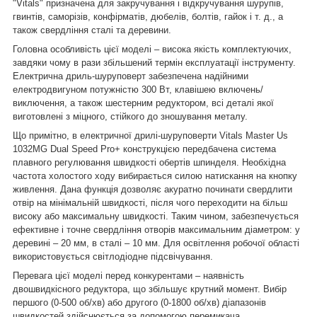
"Vitals" призначена для закручування і відкручування шурупів,
гвинтів, саморізів, конфірматів, дюбелів, болтів, гайок і т. д., а
також свердління сталі та деревини.
Головна особливість цієї моделі – висока якість комплектуючих,
завдяки чому в рази збільшений термін експлуатації інструменту.
Електрична дриль-шуруповерт забезпечена надійними
електродвигуном потужністю 300 Вт, клавішею включень/
виключення, а також шестерним редуктором, всі деталі якої
виготовлені з міцного, стійкого до зношування металу.
Що примітно, в електричної дрилі-шуруповерти Vitals Master Us
1032MG Dual Speed Pro+ конструкцією передбачена система
плавного регулювання швидкості обертів шпинделя. Необхідна
частота холостого ходу вибирається силою натискання на кнопку
живлення. Дана функція дозволяє акуратно починати свердлити
отвір на мінімальній швидкості, після чого переходити на більш
високу або максимальну швидкості. Таким чином, забезпечується
ефективне і точне свердління отворів максимальним діаметром: у
деревині – 20 мм, в сталі – 10 мм. Для освітлення робочої області
використовується світлодіодне підсвічування.
Перевага цієї моделі перед конкурентами – наявність
двошвидкісного редуктора, що збільшує крутний момент. Вибір
першого (0-500 об/хв) або другого (0-1800 об/хв) діапазонів
швидкостей здійснюється за допомогою перемикача.