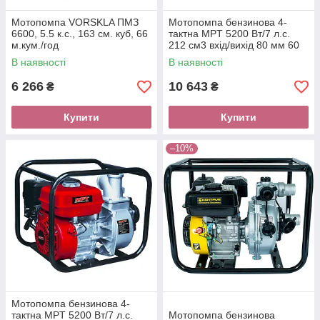
Мотопомпа VORSKLA ПМЗ
Мотопомпа бензинова 4-
6600, 5.5 к.с., 163 см. куб, 66
тактна MPT 5200 Вт/7 л.с.
м.кум./год
212 см3 вхід/вихід 80 мм 60
м3/год MGWP80
В наявності
В наявності
6 266
10 643
₴
₴
Купити
Купити
–10%
Мотопомпа бензинова 4-
тактна MPT 5200 Вт/7 л.с.
Мотопомпа бензинова