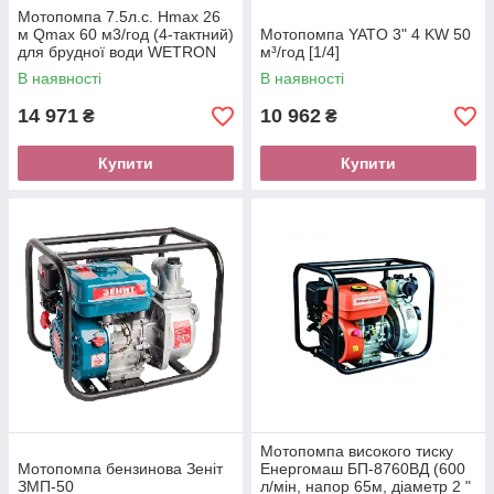
Мотопомпа 7.5л.с. Hmax 26
м Qmax 60 м3/год (4-тактний)
Мотопомпа YATO 3" 4 KW 50
для брудної води WETRON
м³/год [1/4]
(772557)
В наявності
В наявності
14 971
10 962
₴
₴
Купити
Купити
Мотопомпа високого тиску
Мотопомпа бензинова Зеніт
Енергомаш БП-8760ВД (600
ЗМП-50
л/мін, напор 65м, діаметр 2 "