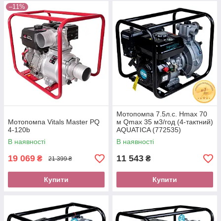
–11%
Мотопомпа 7.5л.с. Hmax 70
Мотопомпа Vitals Master PQ
м Qmax 35 м3/год (4-тактний)
4-120b
AQUATICA (772535)
В наявності
В наявності
19 069
11 543
₴
₴
21 399 ₴
Купити
Купити