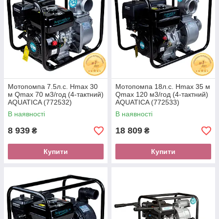
Мотопомпа 7.5л.с. Hmax 30
Мотопомпа 18л.с. Hmax 35 м
м Qmax 70 м3/год (4-тактний)
Qmax 120 м3/год (4-тактний)
AQUATICA (772532)
AQUATICA (772533)
В наявності
В наявності
8 939
18 809
₴
₴
Купити
Купити