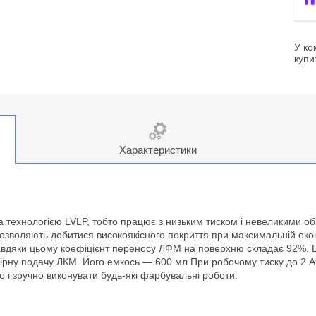
У ко
купи
Характеристики
ехнологією LVLP, тобто працює з низьким тиском і невеликими об'
озволяють добитися високоякісного покриття при максимальній еко
авдяки цьому коефіцієнт переносу ЛФМ на поверхню складає 92%. Ба
ірну подачу ЛКМ. Його емкось — 600 мл При робочому тиску до 2 Атм
о і зручно виконувати будь-які фарбувальні роботи.