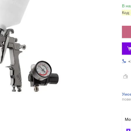
В на
Код
+
пове