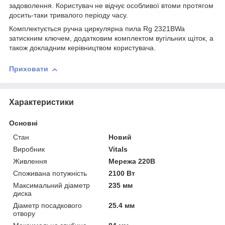
задоволення. Користувач не відчує особливої втоми протягом
досить-таки тривалого періоду часу.
Комплектується ручна циркулярна пила Rg 2321BWa
затискним ключем, додатковим комплектом вугільних щіток, а
також докладним керівництвом користувача.
Приховати
Характеристики
Основні
Стан
Новий
Виробник
Vitals
Живлення
Мережа 220В
Споживана потужність
2100 Вт
Максимальний діаметр
235 мм
диска
Діаметр посадкового
25.4 мм
отвору