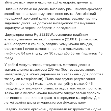
збільшується термін експлуатації електроінструмента.
Питання безпеки на досить високому рівні. Кнопка-фіксатор
запобігає ненавмисному включення пилки. Алюмінієвий
нерухомий захисний кожух, що закриває верхню частину
відрізного диска, не допускає випадкового травмування
користувача через необережне поводження.
Циркулярна пила Rg 2321BWa оснащена надійним
електродвигуном великої потужності (2100 Вт) з частотою
4300 оборотів в хвилину, завдяки чому можна швидко,
ефективно і точно виконати пропив з максимальною
глибиною 84 мм (під кутом 90 град) або 65 мм (під кутом 45
град).
У роботі можуть використовуватись металеві диски з
максимальним діаметром 235 мм (без твердосплавних
матеріалів для м'якої деревини та з напайками для роботи з
твердими матеріалами). Пила має зручне регулювання
глибини пропилу і може нахилятися убік у межах 0-45
градусів для виконання рівних та акуратних косих пропилів.
Також цією пилкою можна виконати занурювальні пропили,
починаючи пропил не з краю, а з середини матеріалу. Для
легкої заміни диска використається фіксатор валу.
Завдяки високій ергономіці працювати інструментом - одне