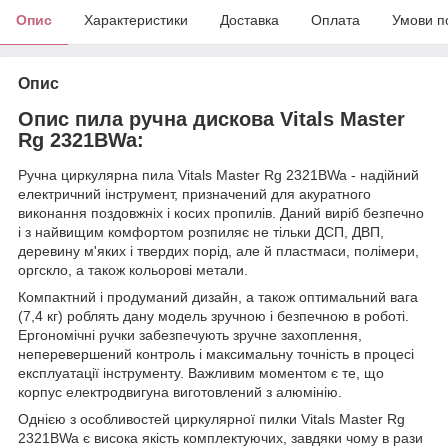
Опис
Характеристики
Доставка
Оплата
Умови п
Опис
Опис пила ручна дискова Vitals Master
Rg 2321BWa:
Ручна циркулярна пила Vitals Master Rg 2321BWa - надійний
електричний інструмент, призначений для акуратного
виконання поздовжніх і косих пропилів. Даний виріб безпечно
і з найвищим комфортом розпиляє не тільки ДСП, ДВП,
деревину м'яких і твердих порід, але й пластмаси, полімери,
оргскло, а також кольорові метали.
Компактний і продуманий дизайн, а також оптимальний вага
(7,4 кг) роблять дану модель зручною і безпечною в роботі.
Ергономічні ручки забезпечують зручне захоплення,
неперевершений контроль і максимальну точність в процесі
експлуатації інструменту. Важливим моментом є те, що
корпус електродвигуна виготовлений з алюмінію.
Однією з особливостей циркулярної пилки Vitals Master Rg
2321BWa є висока якість комплектуючих, завдяки чому в рази