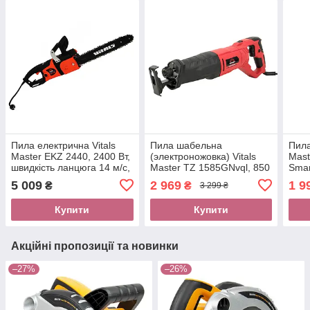
Пила електрична Vitals
Пила шабельна
Пила
Master EKZ 2440, 2400 Вт,
(электроножовка) Vitals
Mast
швидкість ланцюга 14 м/с,
Master TZ 1585GNvql, 850
Smar
шина і ланцюг Oregon
Вт, 2800 об/хв, LED
ЗП)
5 009
2 969
1 9
₴
₴
3 299 ₴
підсвічування, швидка
заміна
Купити
Купити
Акційні пропозиції та новинки
–27%
–26%