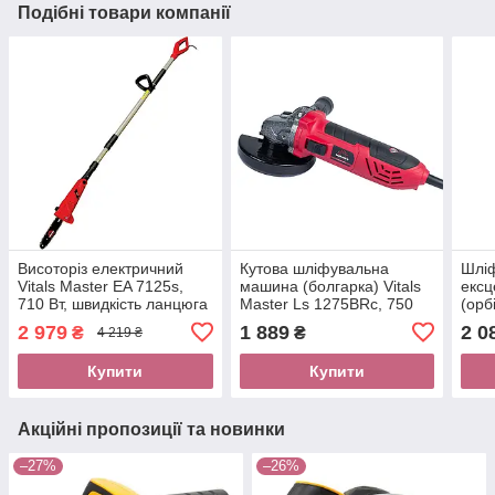
Подібні товари компанії
Висоторіз електричний
Кутова шліфувальна
Шлі
Vitals Master EA 7125s,
машина (болгарка) Vitals
ексц
710 Вт, швидкість ланцюга
Master Ls 1275BRc, 750
(орб
10.8 м/с, штанга телескоп
Вт, 12000 об/хв, диск 125
Os 3
2 979
1 889
2 0
₴
₴
4 219 ₴
220-320 мм
мм, вага 2.2 кг
об/х
мм
Купити
Купити
Акційні пропозиції та новинки
–27%
–26%