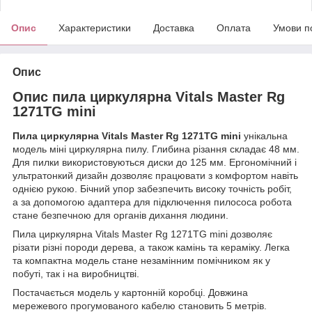
Опис
Характеристики
Доставка
Оплата
Умови п
Опис
Опис пила циркулярна Vitals Master Rg
1271TG mini
Пила циркулярна Vitals Master Rg 1271TG mini
унікальна
модель міні циркулярна пилу. Глибина різання складає 48 мм.
Для пилки використовуються диски до 125 мм. Ергономічний і
ультратонкий дизайн дозволяє працювати з комфортом навіть
однією рукою. Бічний упор забезпечить високу точність робіт,
а за допомогою адаптера для підключення пилососа робота
стане безпечною для органів дихання людини.
Пила циркулярна Vitals Master Rg 1271TG mini дозволяє
різати різні породи дерева, а також камінь та кераміку. Легка
та компактна модель стане незамінним помічником як у
побуті, так і на виробництві.
Постачається модель у картонній коробці. Довжина
мережевого прогумованого кабелю становить 5 метрів.