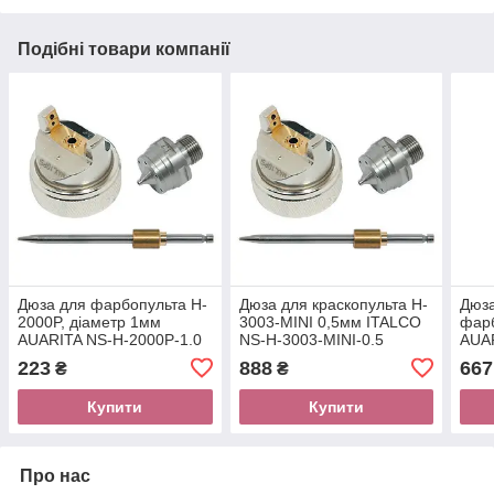
Подібні товари компанії
Дюза для фарбопульта H-
Дюза для краскопульта H-
Дюз
2000P, діаметр 1мм
3003-MINI 0,5мм ITALCO
фарб
AUARITA NS-H-2000P-1.0
NS-H-3003-MINI-0.5
AUAR
1.0
223
888
667
₴
₴
Купити
Купити
Про нас