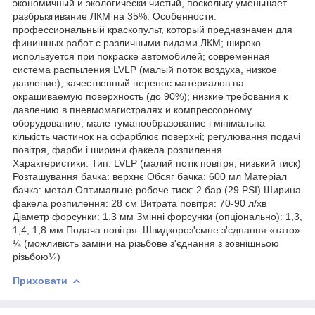
экономичный и экологически чистый, поскольку уменьшает
разбрызгивание ЛКМ на 35%. Особенности:
профессиональный краскопульт, который предназначен для
финишных работ с различными видами ЛКМ; широко
используется при покраске автомобилей; современная
система распыления LVLP (малый поток воздуха, низкое
давление); качественный перенос материалов на
окрашиваемую поверхность (до 90%); низкие требования к
давлению в пневмомагистралях и компрессорному
оборудованию; мале туманообразование і мінімальна
кількість частинок на офарблює поверхні; регулювання подачі
повітря, фарби і ширини факела розпилення.
Характеристики: Тип: LVLP (малий потік повітря, низький тиск)
Розташування бачка: верхнє Обсяг бачка: 600 мл Матеріал
бачка: метал Оптимальне робоче тиск: 2 бар (29 PSI) Ширина
факела розпилення: 28 см Витрата повітря: 70-90 л/хв
Діаметр форсунки: 1,3 мм Змінні форсунки (опціонально): 1,3,
1,4, 1,8 мм Подача повітря: Швидкороз'ємне з'єднання «тато»
¼ (можливість заміни на різьбове з'єднання з зовнішньою
різьбою¼)
Приховати