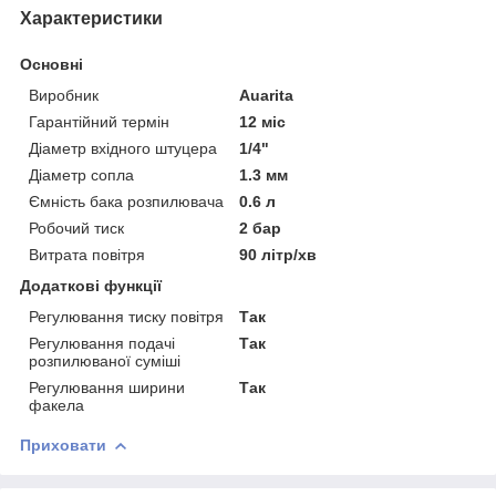
Характеристики
Основні
Виробник
Auarita
Гарантійний термін
12 міс
Діаметр вхідного штуцера
1/4"
Діаметр сопла
1.3 мм
Ємність бака розпилювача
0.6 л
Робочий тиск
2 бар
Витрата повітря
90 літр/хв
Додаткові функції
Регулювання тиску повітря
Так
Регулювання подачі
Так
розпилюваної суміші
Регулювання ширини
Так
факела
Приховати