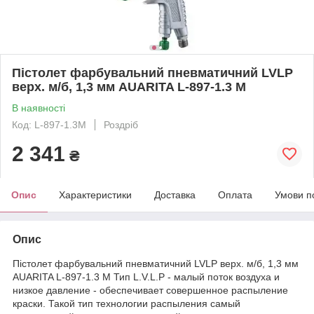
Пістолет фарбувальний пневматичний LVLP
верх. м/б, 1,3 мм AUARITA L-897-1.3 M
В наявності
Код: L-897-1.3M
Роздріб
2 341
₴
Опис
Характеристики
Доставка
Оплата
Умови п
Опис
Пістолет фарбувальний пневматичний LVLP верх. м/б, 1,3 мм
AUARITA L-897-1.3 M Тип L.V.L.P - малый поток воздуха и
низкое давление - обеспечивает совершенное распыление
краски. Такой тип технологии распыления самый