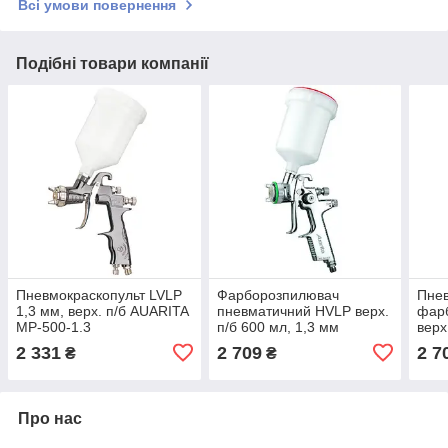
Всі умови повернення
Подібні товари компанії
Пневмокраскопульт LVLP
Фарборозпилювач
Пне
1,3 мм, верх. п/б AUARITA
пневматичний HVLP верх.
фар
MP-500-1.3
п/б 600 мл, 1,3 мм
верх
AUARITA H-2002-1.3
AUAR
2 331
2 709
2 7
₴
₴
Про нас