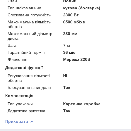
Стан
Новий
Тип шліфмашини
кутова (болгарка)
Споживана потужність
2300 Вт
Максимальна кількість
6500 об/хв
обертів
Максимальний діаметр
230 мм
диска
Вага
7 кг
Гарантійний термін
36 міс
Живлення
Мережа 220В
Додаткові функції
Регулювання кількості
Ні
обертів
Блокування шпинделя
Так
Комплектація
Тип упаковки
Картонна коробка
Додаткова рукоятка
Так
Приховати