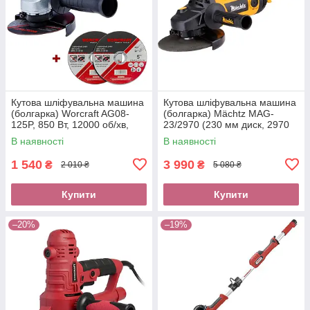
Кутова шліфувальна машина
Кутова шліфувальна машина
(болгарка) Worcraft AG08-
(болгарка) Mächtz MAG-
125P, 850 Вт, 12000 об/хв,
23/2970 (230 мм диск, 2970
діаметр диска 125 м
Вт)
В наявності
В наявності
1 540
3 990
₴
₴
2 010 ₴
5 080 ₴
Купити
Купити
–20%
–19%