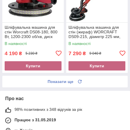
Шліфувальна машина для
Шліфувальна машина для
стін Worcraft DS08-180, 800
стін (жираф) WORCRAFT
Вт, 1200-2300 об/хв, диск
DS09-215, діаметр 225 мм,
180мм, LED підсвічування
900 Вт, 800-1800 об/хв, LED-
В наявності
В наявності
підсвічування
4 190
7 290
₴
₴
5 230 ₴
9 040 ₴
Купити
Купити
Показати ще
Про нас
98% позитивних з 348 відгуків за рік
Працює з 31.05.2019