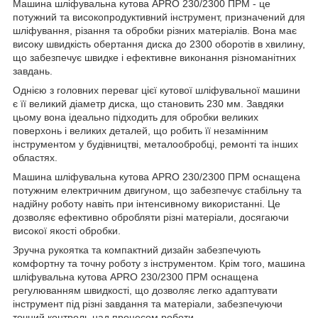
Машина шліфувальна кутова APRO 230/2300 ПРМ - це
потужний та високопродуктивний інструмент, призначений для
шліфування, різання та обробки різних матеріалів. Вона має
високу швидкість обертання диска до 2300 оборотів в хвилину,
що забезпечує швидке і ефективне виконання різноманітних
завдань.
Однією з головних переваг цієї кутової шліфувальної машини
є її великий діаметр диска, що становить 230 мм. Завдяки
цьому вона ідеально підходить для обробки великих
поверхонь і великих деталей, що робить її незамінним
інструментом у будівництві, металообробці, ремонті та інших
областях.
Машина шліфувальна кутова APRO 230/2300 ПРМ оснащена
потужним електричним двигуном, що забезпечує стабільну та
надійну роботу навіть при інтенсивному використанні. Це
дозволяє ефективно обробляти різні матеріали, досягаючи
високої якості обробки.
Зручна рукоятка та компактний дизайн забезпечують
комфортну та точну роботу з інструментом. Крім того, машина
шліфувальна кутова APRO 230/2300 ПРМ оснащена
регулюванням швидкості, що дозволяє легко адаптувати
інструмент під різні завдання та матеріали, забезпечуючи
точний контроль над процесом роботи.