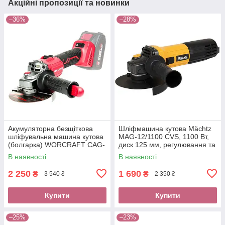
Акційні пропозиції та новинки
–36%
–28%
Акумуляторна безщіткова
Шліфмашина кутова Mächtz
шліфувальна машина кутова
MAG-12/1100 CVS, 1100 Вт,
(болгарка) WORCRAFT CAG-
диск 125 мм, регулювання та
S20LiBS-125 (20В, без АКБ та
стабілізація обертів
В наявності
В наявності
ЗП)
2 250
1 690
₴
₴
3 540 ₴
2 350 ₴
Купити
Купити
–25%
–23%