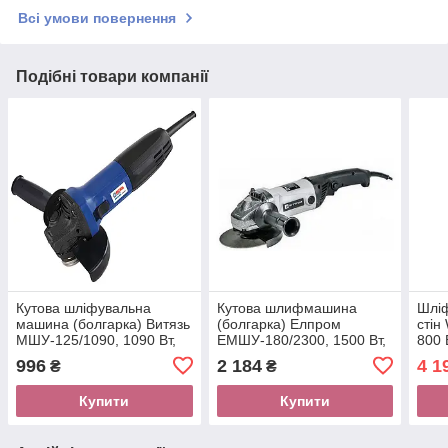
Всі умови повернення
Подібні товари компанії
Кутова шліфувальна
Кутова шлифмашина
Шлі
машина (болгарка) Витязь
(болгарка) Елпром
стін
МШУ-125/1090, 1090 Вт,
ЕМШУ-180/2300, 1500 Вт,
800 
11000 об/хв, диск 125 мм
7500 об/хв, діаметр диска
диск
996
2 184
4 1
₴
₴
180 мм
підс
Купити
Купити