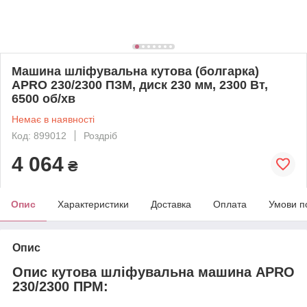
Машина шліфувальна кутова (болгарка)
APRO 230/2300 ПЗМ, диск 230 мм, 2300 Вт,
6500 об/хв
Немає в наявності
Код: 899012
Роздріб
4 064
₴
Опис
Характеристики
Доставка
Оплата
Умови п
Опис
Опис кутова шліфувальна машина APRO
230/2300 ПРМ: