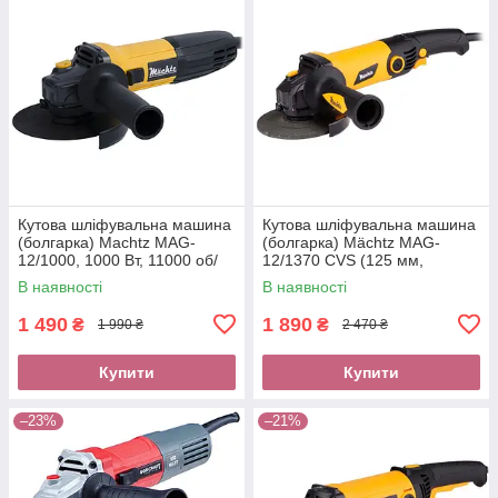
Кутова шліфувальна машина
Кутова шліфувальна машина
(болгарка) Machtz MAG-
(болгарка) Mächtz MAG-
12/1000, 1000 Вт, 11000 об/
12/1370 CVS (125 мм,
хв, діаметр диска 125
регулювання оборотів,
В наявності
В наявності
стабілізація оборотів)
1 490
1 890
₴
₴
1 990 ₴
2 470 ₴
Купити
Купити
–23%
–21%