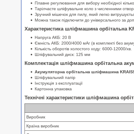
Плавне регулювання для вибору необхідної кількос
Тарілчасте шліфувальне коло з численними отвор
Зручний мішечок для пилу, який легко витрушуєть
Можна також підключити до універсального за до
Характеристика шліфмашина орбітальна 
Напруга АКБ: 20 В
Ємність АКБ: 2000/4000 мАг (в комплекті без акум
Кількість оборотів холостого ходу: 6000-12000/хв.
Шліфувальний диск: 125 мм
Комплектація шліфмашина орбітальна ак
Акумуляторна орбітальна шліфмашина KRAIS
Шліфувальний папір
Інструкція з експлуатації
Картонна упаковка
Технічні характеристики шліфмашина орбі
Виробник
Країна виробник