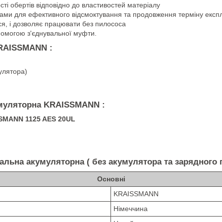
ті обертів відповідно до властивостей матеріалу
ами для ефективного відсмоктування та продовження терміну експл
ся, і дозволяє працювати без пилососа
помогою з'єднувальної муфти.
KRAISSMANN :
улятора)
умуляторна KRAISSMANN :
SMANN 1125 AES 20UL
тальна акумуляторна ( без акумулятора та зарядног
Основні
KRAISSMANN
Німеччина