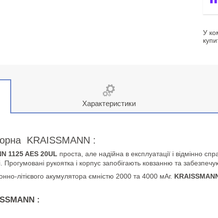
У ко
купи
Характеристики
торна KRAISSMANN :
N 1125 AES 20UL
проста, але надійна в експлуатації і відмінно сп
і. Прогумовані рукоятка і корпус запобігають ковзанню та забезпечую
онно-літієвого акумулятора ємністю 2000 та 4000 мАг.
KRAISSMANN
ISSMANN :