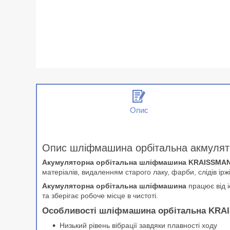
Опис
Опис шліфмашина орбітальна акмуля
Акумуляторна орбітальна шліфмашина KRAISSMAN
матеріалів, видаленням старого лаку, фарби, слідів ірж
Акумуляторна орбітальна шліфмашина
працює від і
та зберігає робоче місце в чистоті.
Особливості шліфмашина орбітальна KRA
Низький рівень вібрації завдяки плавності ходу