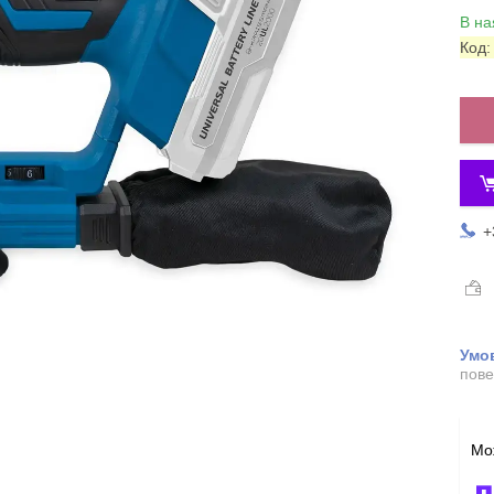
В на
Код
+
пове