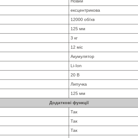
Новий
ексцентрикова
12000 об/хв
125 мм
3 кг
12 міс
Акумулятор
Li-Ion
20 В
Липучка
125 мм
Додаткові функції
Так
Так
Так