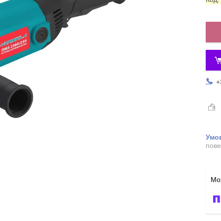
+
пове