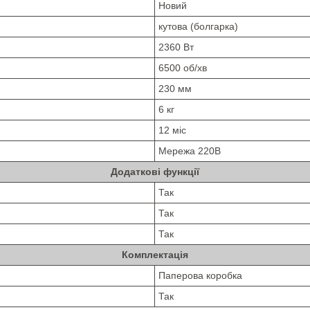
Новий
кутова (болгарка)
2360 Вт
6500 об/хв
230 мм
6 кг
12 міс
Мережа 220В
Додаткові функції
Так
Так
Так
Комплектація
Паперова коробка
Так