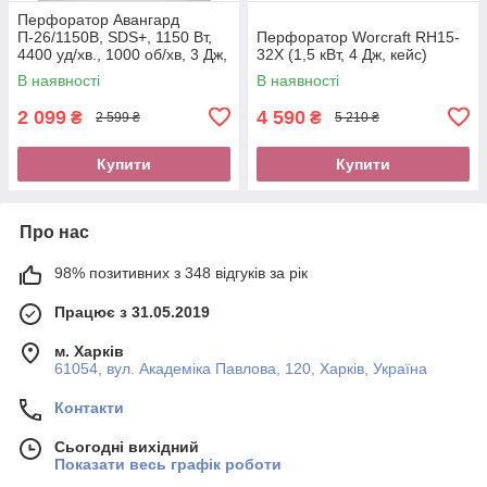
Перфоратор Авангард
П-26/1150В, SDS+, 1150 Вт,
Перфоратор Worcraft RH15-
4400 уд/хв., 1000 об/хв, 3 Дж,
32X (1,5 кВт, 4 Дж, кейс)
3 режими, кейс, аксесуари
В наявності
В наявності
2 099
4 590
₴
₴
2 599 ₴
5 210 ₴
Купити
Купити
Про нас
98% позитивних з 348 відгуків за рік
Працює з 31.05.2019
м. Харків
61054, вул. Академіка Павлова, 120, Харків, Україна
Контакти
Сьогодні вихідний
Показати весь графік роботи