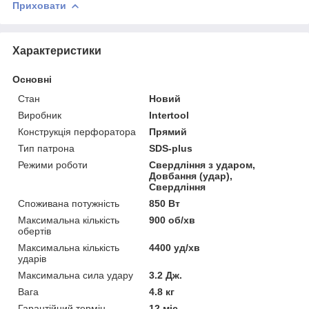
Приховати
Характеристики
Основні
Стан
Новий
Виробник
Intertool
Конструкція перфоратора
Прямий
Тип патрона
SDS-plus
Режими роботи
Свердління з ударом,
Довбання (удар),
Свердління
Споживана потужність
850 Вт
Максимальна кількість
900 об/хв
обертів
Максимальна кількість
4400 уд/хв
ударів
Максимальна сила удару
3.2 Дж.
Вага
4.8 кг
Гарантійний термін
12 міс