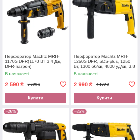
Перфоратор Mächtz MRH-
Перфоратор Machtz MRH-
1170S DFR(1170 Вт, 3,4 Дж,
1250S DFR, SDS-plus, 1250
DFR-патрон)
Вт, 1300 об/хв, 4800 уд/хв, 3.8
Дж, змінний патрон DFR
В наявності
В наявності
2 590
2 990
₴
₴
3 600 ₴
4 100 ₴
Купити
Купити
–26%
–25%