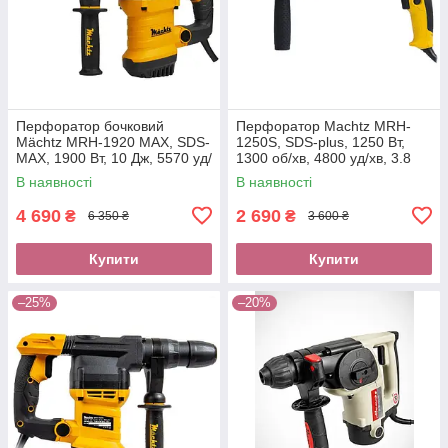
Перфоратор бочковий
Перфоратор Machtz MRH-
Mächtz MRH‑1920 MAX, SDS-
1250S, SDS-plus, 1250 Вт,
MAX, 1900 Вт, 10 Дж, 5570 уд/
1300 об/хв, 4800 уд/хв, 3.8
хв, регулювання обертів,
Дж, кейс, комплект пік
В наявності
В наявності
кейс
4 690
2 690
₴
₴
6 350 ₴
3 600 ₴
Купити
Купити
–25%
–20%