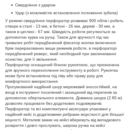
Свердління з ударом
Удар (з можливістю встановлення положення зубила)
У режимі свердління перфоратор розвиває 900 об/хв і робить
отвори в сталі - 13 мм, в бетоні - 26 мм, дереві - 30 мм, а
також в цеглині - 67 мм. Швидкість роботи регулюється за
допомогою курка на ручці. Також для зручності під час
тривалих робіт передбачений фіксатор кнопки включення.
Крім перерахованих вище режимів роботи, в перфораторі
передбачений реверс, який необхідний при заклинюванні
оснастки, для її звільнення.
Перфоратор оснащений бічною рукояткою, що призначена
для зручного перехоплення інструменту в роботі. Рукоятка
може бути встановлена під ліву або праву руку для
комфортного використання.
Прогумований надійний шнур мережевий зносостійкий, на
вході в інструмент посилений і захищений від перегинів за
допомогою обертального елемента. Довжина шнура (2.85 м)
дозволяє працювати без додаткових подовжувачів.
Перфоратор та всі комплектуючі аксесуари упаковані у
надійний кейс із додатковими ребрами жорсткості для більшої
міцності. Металеві замки на кейсі вбережуть від випадкового
розкриття і довго прослужать, широка ручка на кейсі