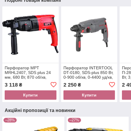
Подібні товари компанії
Перфоратор MPT
Перфоратор INTERTOOL
Пер
MRHL2407, SDS plus 24
DT-0180, SDS-plus 850 Вт,
П-28
мм, 680 Вт, 870 об/хв,
0-900 об/хв, 0-4400 уд/хв,
Вт, 
4850 уд/хв, 2.15 Дж, 3
3 режими, реверс, кейс,
об/х
3 118
2 250
2 4
₴
₴
режими
аксесуари
аксе
Купити
Купити
Акційні пропозиції та новинки
–28%
–27%