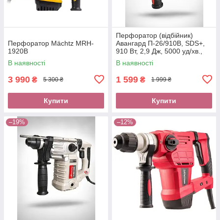
Перфоратор (відбійник)
Перфоратор Mächtz MRH-
Авангард П-26/910В, SDS+,
1920B
910 Вт, 2,9 Дж, 5000 уд/хв.,
900 об/хв., кейс, 3 режиму
В наявності
В наявності
3 990
1 599
₴
₴
5 300 ₴
1 999 ₴
Купити
Купити
–19%
–12%