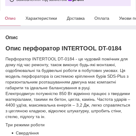
Опис
Характеристики
Доставка
Оплата
Умови п
Опис
Опис перфоратор INTERTOOL DT-0184
Перфоратор INTERTOOL DT-0184 - це чудовий помічник для
дому під час ремонту, також виконує будь-які монтажні,
оздоблювальні та будівельні роботи в побутових умовах. Ця
модель перфоратора із системою кріплення бурів SDS-Plus з
горизонтальним розташуванням двигуна має компактні
габарити та ідеальне балансування в руці.
Електродвигун потужністю 850 Вт відмінно працює з твердими
матеріалами, такими як бетон, цегла, камінь. Частота ударів –
4400 уд/хв, максимальна енергія – 3,2 Дж, легко справляється
з цегляною кладкою, відколює штукатурку, штробить стіни,
стелю, підлогу та ін.
Три режими роботи
Свердління