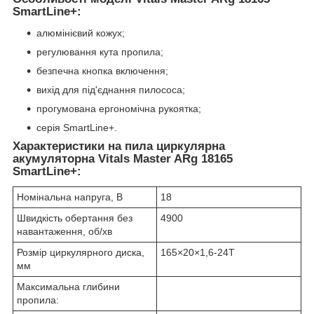
SmartLine+:
алюмінієвий кожух;
регулювання кута пропила;
безпечна кнопка включення;
вихід для під'єднання пилососа;
прогумована ергономічна рукоятка;
серія SmartLine+.
Характеристики на пила циркулярна
акумуляторна Vitals Master ARg 18165
SmartLine+:
Номінальна напруга, В
18
Швидкість обертання без
4900
навантаження, об/хв
Розмір циркулярного диска,
165×20×1,6-24T
мм
Максимальна глибини
пропила: