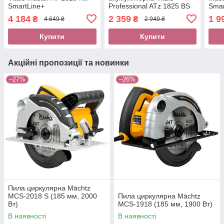
SmartLine+
Professional ATz 1825 BS
Smar
mini SmartLine+
ЗП)
4 184
2 359
1 9
₴
₴
4 649 ₴
2 949 ₴
Купити
Купити
Акційні пропозиції та новинки
–27%
–26%
Пила циркулярна Mächtz
MCS‑2018 S (185 мм, 2000
Пила циркулярна Mächtz
Вт)
MCS-1918 (185 мм, 1900 Вт)
В наявності
В наявності