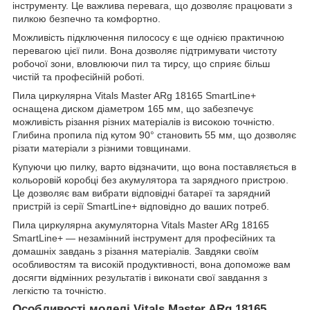
інструменту. Це важлива перевага, що дозволяє працювати з
пилкою безпечно та комфортно.
Можливість підключення пилососу є ще однією практичною
перевагою цієї пили. Вона дозволяє підтримувати чистоту
робочої зони, вловлюючи пил та тирсу, що сприяє більш
чистій та професійній роботі.
Пила циркулярна Vitals Master ARg 18165 SmartLine+
оснащена диском діаметром 165 мм, що забезпечує
можливість різання різних матеріалів із високою точністю.
Глибина пропила під кутом 90° становить 55 мм, що дозволяє
різати матеріали з різними товщинами.
Купуючи цю пилку, варто відзначити, що вона поставляється в
кольоровій коробці без акумулятора та зарядного пристрою.
Це дозволяє вам вибрати відповідні батареї та зарядний
пристрій із серії SmartLine+ відповідно до ваших потреб.
Пила циркулярна акумуляторна Vitals Master ARg 18165
SmartLine+ — незамінний інструмент для професійних та
домашніх завдань з різання матеріалів. Завдяки своїм
особливостям та високій продуктивності, вона допоможе вам
досягти відмінних результатів і виконати свої завдання з
легкістю та точністю.
Особливості моделі Vitals Master ARg 18165