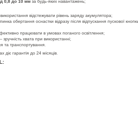
ід 0,8 до 10 мм
за будь-яких навантажень;
 використання відстежувати рівень заряду акумулятора;
пинка обертання оснастки відразу після відпускання пускової кнопки
фективно працювати в умовах поганого освітлення;
– зручність хвата при використанні;
ня та транспортування.
 діє гарантія до 24 місяців.
L: