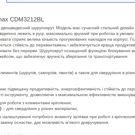
rmax CDM3212BL
двошвидкісний шурупокрут. Модель має сучасний стильний дизайн і 
відмінно лежить в руці, максимально зручний при роботах в умова
хвата сприяє велика кількість прогумованих накладок на корпусі. 
ється стійкість до перевантажень і забезпечується краща продуктивн
цювати без перерви. Шурупокрут оснащений функцією блокування в
кейсом, що забезпечує зручність зберігання та транспортування.
ементів (шурупів, саморізів, гвинтів) а також для свердління в різн
має підвищену продуктивність, енергоефективність і стійкість до пе
 інструменту, дозволяючи з максимальною ефективністю виконувати
для роботи з елементами кріплення;
)
– для свердління у різних матеріалах;
е налаштування потрібного моменту затяжки при роботі з кріплення
заміну оснастки, дає можливість м’якого докручування;