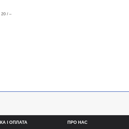
20 / –
КА І ОПЛАТА
ПРО НАС