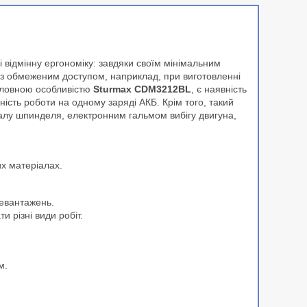
відмінну ергономіку: завдяки своїм мінімальним
х з обмеженим доступом, наприклад, при виготовленні
Головною особливістю
Sturmax CDM3212BL
, є наявність
ість роботи на одному заряді АКБ. Крім того, такий
алу шпинделя, електронним гальмом вибігу двигуна,
их матеріалах.
ревантажень.
 різні види робіт.
м.