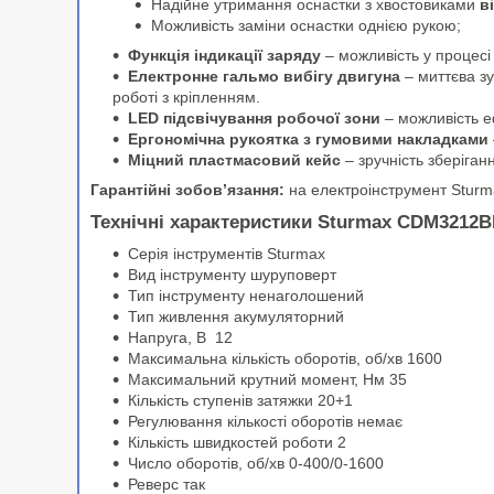
Надійне утримання оснастки з хвостовиками
в
Можливість заміни оснастки однією рукою;
Функція індикації заряду
– можливість у процесі
Електронне гальмо вибігу двигуна
– миттєва зу
роботі з кріпленням.
LED підсвічування робочої зони
– можливість е
Ергономічна рукоятка з гумовими накладками
Міцний пластмасовий кейс
– зручність зберіган
Гарантійні зобов’язання:
на електроінструмент Sturmax
Технічні характеристики Sturmax CDM3212B
Серія інструментів Sturmax
Вид інструменту шуруповерт
Тип інструменту ненаголошений
Тип живлення акумуляторний
Напруга, В 12
Максимальна кількість оборотів, об/хв 1600
Максимальний крутний момент, Нм 35
Кількість ступенів затяжки 20+1
Регулювання кількості оборотів немає
Кількість швидкостей роботи 2
Число оборотів, об/хв 0-400/0-1600
Реверс так