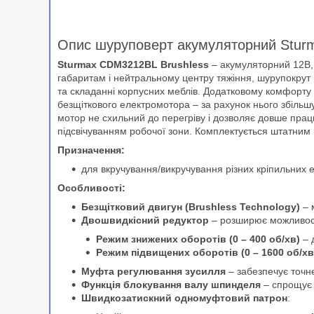
Опис шуруповерт акумуляторний Stu
Sturmax CDM3212BL Brushless
– акумуляторний 12В, 
габаритам і нейтральному центру тяжіння, шурупокрут 
та складанні корпусних меблів. Додатковому комфорту 
безщіткового електромотора – за рахунок нього збільшу
мотор не схильний до перегріву і дозволяє довше пра
підсвічуванням робочої зони. Комплектується штатним 
Призначення:
для вкручування/викручування різних кріпильних ел
Особливості:
Безщітковий двигун (Brushless Technology)
– 
Двошвидкісний редуктор
– розширює можливості
Режим знижених оборотів (0 – 400 об/хв)
– 
Режим підвищених оборотів (0 – 1600 об/хв
Муфта регулювання зусилля
– забезпечує точн
Функція блокування валу шпинделя
– спрощує 
Швидкозатискний одномуфтовий патрон
: