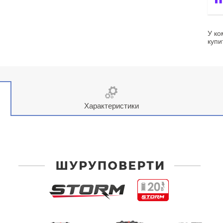
У ко
купи
Характеристики