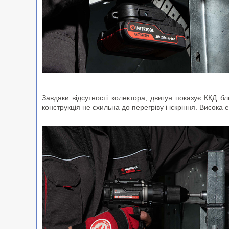
Завдяки відсутності колектора, двигун показує ККД б
конструкція не схильна до перегріву і іскріння. Висок