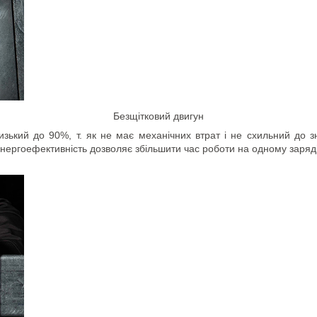
Безщітковий двигун
лизький до 90%, т. як не має механічних втрат і не схильний до з
а енергоефективність дозволяє збільшити час роботи на одному заряд