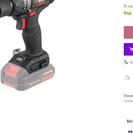
В на
Код
+
пове