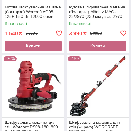
Кутова шліфувальна машина
Кутова шліфувальна машина
(болгарка) Worcraft AG08-
(болгарка) Mächtz MAG-
125P, 850 Вт, 12000 об/хв,
23/2970 (230 мм диск, 2970
діаметр диска 125 м
Вт)
В наявності
В наявності
1 540
3 990
₴
₴
2 010 ₴
5 080 ₴
Купити
Купити
–20%
–19%
Шліфувальна машина для
Шліфувальна машина для
стін Worcraft DS08-180, 800
стін (жираф) WORCRAFT