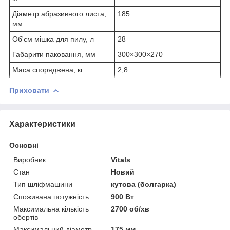
Діаметр абразивного листа,
185
мм
Об'єм мішка для пилу, л
28
Габарити паковання, мм
300×300×270
Маса споряджена, кг
2,8
Приховати
Характеристики
Основні
Виробник
Vitals
Стан
Новий
Тип шліфмашини
кутова (болгарка)
Споживана потужність
900 Вт
Максимальна кількість
2700 об/хв
обертів
Максимальний діаметр
175 мм