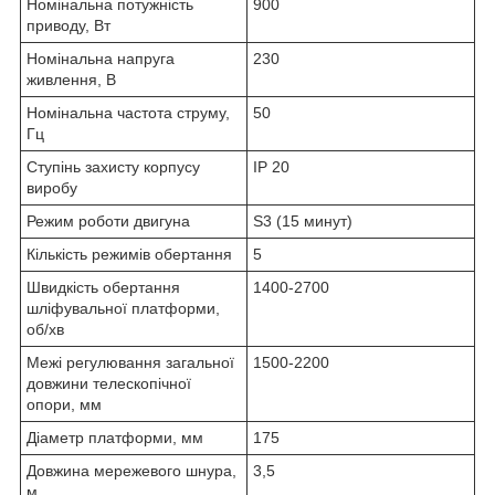
Номінальна потужність
900
приводу, Вт
Номінальна напруга
230
живлення, В
Номінальна частота струму,
50
Гц
Ступінь захисту корпусу
IP 20
виробу
Режим роботи двигуна
S3 (15 минут)
Кількість режимів обертання
5
Швидкість обертання
1400-2700
шліфувальної платформи,
об/хв
Межі регулювання загальної
1500-2200
довжини телескопічної
опори, мм
Діаметр платформи, мм
175
Довжина мережевого шнура,
3,5
м