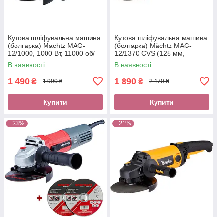
Кутова шліфувальна машина
Кутова шліфувальна машина
(болгарка) Machtz MAG-
(болгарка) Mächtz MAG-
12/1000, 1000 Вт, 11000 об/
12/1370 CVS (125 мм,
хв, діаметр диска 125
регулювання оборотів,
В наявності
В наявності
стабілізація оборотів)
1 490
1 890
₴
₴
1 990 ₴
2 470 ₴
Купити
Купити
–23%
–21%