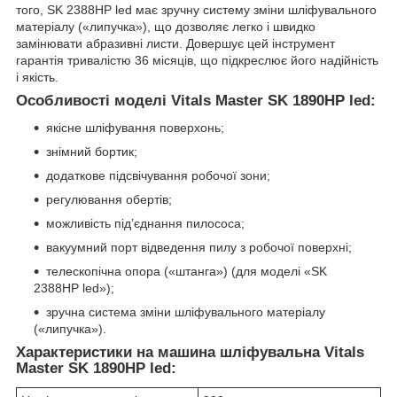
того, SK 2388HP led має зручну систему зміни шліфувального
матеріалу («липучка»), що дозволяє легко і швидко
замінювати абразивні листи. Довершує цей інструмент
гарантія тривалістю 36 місяців, що підкреслює його надійність
і якість.
Особливості моделі Vitals Master SK 1890HP led:
якісне шліфування поверхонь;
знімний бортик;
додаткове підсвічування робочої зони;
регулювання обертів;
можливість під’єднання пилососа;
вакуумний порт відведення пилу з робочої поверхні;
телескопічна опора («штанга») (для моделі «SK
2388HP led»);
зручна система зміни шліфувального матеріалу
(«липучка»).
Характеристики на машина шліфувальна Vitals
Master SK 1890HP led: