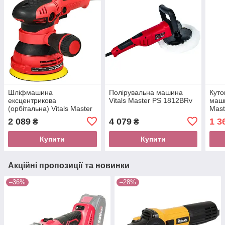
Шліфмашина
Полірувальна машина
Куто
ексцентрикова
Vitals Master PS 1812BRv
маши
(орбітальна) Vitals Master
Mast
Os 30125Sv, 300 Вт, 12000
2 089
4 079
1 3
₴
₴
об/хв, діаметр круга 125
мм
Купити
Купити
Акційні пропозиції та новинки
–36%
–28%