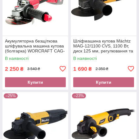
Акумуляторна безщіткова
Шліфмашина кутова Mächtz
шліфувальна машина кутова
MAG-12/1100 CVS, 1100 Вт,
(болгарка) WORCRAFT CAG-
диск 125 мм, регулювання та
S20LiBS-125 (20В, без АКБ та
стабілізація обертів
В наявності
В наявності
ЗП)
2 250
1 690
₴
₴
3 540 ₴
2 350 ₴
Купити
Купити
–25%
–23%