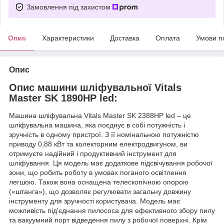
Замовлення під захистом
Опис
Характеристики
Доставка
Оплата
Умови п
Опис
Опис машини шліфувальної Vitals
Master SK 1890HP led:
Машина шліфувальна Vitals Master SK 2388HP led – це
шліфувальна машина, яка поєднує в собі потужність і
зручність в одному пристрої. З її номінальною потужністю
приводу 0,88 кВт та колекторним електродвигуном, ви
отримуєте надійний і продуктивний інструмент для
шліфування. Ця модель має додаткове підсвічування робочої
зони, що робить роботу в умовах поганого освітлення
легшою. Також вона оснащена телескопічною опорою
(«штанга»), що дозволяє регулювати загальну довжину
інструменту для зручності користувача. Модель має
можливість під'єднання пилососа для ефективного збору пилу
та вакуумний порт відведення пилу з робочої поверхні. Крім