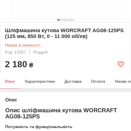
Шліфмашина кутова WORCRAFT AG08-125PS
(125 мм, 850 Вт, 0 - 11 000 об/хв)
Немає в наявності
Код: 13207
Роздріб
2 180
₴
Опис
Характеристики
Доставка
Оплата
Умови п
Опис
Опис шліфмашина кутова WORCRAFT
AG08-125PS
Потужність та функціональність