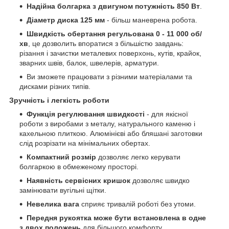
Надійна болгарка з двигуном потужність 850 Вт
.
Діаметр диска 125 мм
- більш маневрена робота.
Швидкість обертання регульована 0 - 11 000 об/
хв
, це дозволить впоратися з більшістю завдань:
різання і зачистки металевих поверхонь, кутів, крайок,
зварних швів, балок, швелерів, арматури.
Ви зможете працювати з різними матеріалами та
дисками різних типів.
Зручність і легкість роботи
Функція регулювання швидкості
- для якісної
роботи з виробами з металу, натурального каменю і
кахельною плиткою. Алюмінієві або бляшані заготовки
слід розрізати на мінімальних обертах.
Компактний розмір
дозволяє легко керувати
болгаркою в обмеженому просторі.
Наявність сервісних кришок
дозволяє швидко
замінювати вугільні щітки.
Невелика вага
сприяє тривалій роботі без утоми.
Передня рукоятка може бути встановлена ​​в одне
з двох положень
для більшого комфорту.