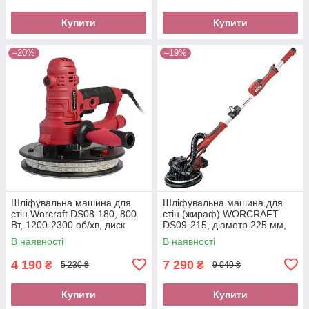
Купити
Купити
–20%
–19%
Шліфувальна машина для
Шліфувальна машина для
стін Worcraft DS08-180, 800
стін (жираф) WORCRAFT
Вт, 1200-2300 об/хв, диск
DS09-215, діаметр 225 мм,
180мм, LED підсвічування
900 Вт, 800-1800 об/хв, LED-
В наявності
В наявності
підсвічування
4 190
7 290
₴
₴
5 230 ₴
9 040 ₴
Купити
Купити