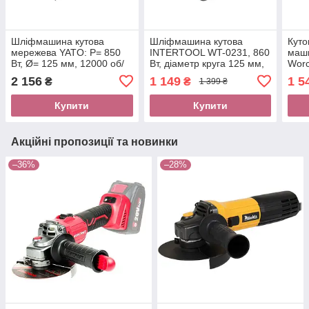
Шліфмашина кутова
Шліфмашина кутова
Куто
мережева YATO: P= 850
INTERTOOL WT-0231, 860
маши
Вт, Ø= 125 мм, 12000 об/
Вт, діаметр круга 125 мм,
Worc
хв [6/144]
11000 об/хв
Вт, 
2 156
1 149
1 5
₴
₴
1 399 ₴
диск
Купити
Купити
Акційні пропозиції та новинки
–36%
–28%