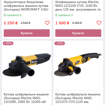
Акумуляторна безщіткова
Шліфмашина кутова Mächtz
шліфувальна машина кутова
MAG-12/1100 CVS, 1100 Вт,
(болгарка) WORCRAFT CAG-
диск 125 мм, регулювання та
S20LiBS-125 (20В, без АКБ та
стабілізація обертів
В наявності
В наявності
ЗП)
2 250
1 690
₴
₴
3 540 ₴
2 350 ₴
Купити
Купити
–25%
–23%
Кутова шліфувальна машина
Кутова шліфувальна машина
(болгарка) Machtz MAG-
(болгарка) Mächtz MAG-
12/1000, 1000 Вт, 11000 об/
12/1370 CVS (125 мм,