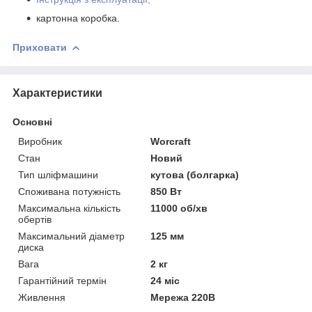
картонна коробка.
Приховати
Характеристики
Основні
Виробник
Worcraft
Стан
Новий
Тип шліфмашини
кутова (болгарка)
Споживана потужність
850 Вт
Максимальна кількість
11000 об/хв
обертів
Максимальний діаметр
125 мм
диска
Вага
2 кг
Гарантійний термін
24 міс
Живлення
Мережа 220В