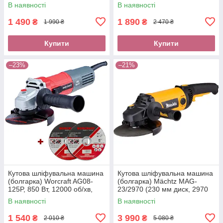
хв, діаметр диска 125
регулювання оборотів,
В наявності
В наявності
стабілізація оборотів)
1 490
1 890
₴
₴
1 990 ₴
2 470 ₴
Купити
Купити
–23%
–21%
Кутова шліфувальна машина
Кутова шліфувальна машина
(болгарка) Worcraft AG08-
(болгарка) Mächtz MAG-
125P, 850 Вт, 12000 об/хв,
23/2970 (230 мм диск, 2970
діаметр диска 125 м
Вт)
В наявності
В наявності
1 540
3 990
₴
₴
2 010 ₴
5 080 ₴