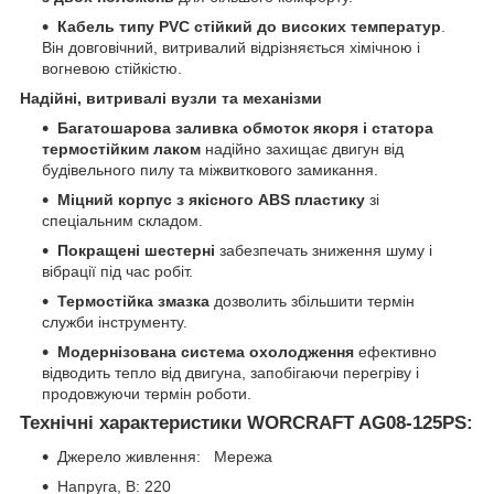
Кабель типу PVC стійкий до високих температур
.
Він довговічний, витривалий відрізняється хімічною і
вогневою стійкістю.
Надійні, витривалі вузли та механізми
Багатошарова заливка обмоток якоря і статора
термостійким лаком
надійно захищає двигун від
будівельного пилу та міжвиткового замикання.
Міцний корпус з якісного ABS пластику
зі
спеціальним складом.
Покращені шестерні
забезпечать зниження шуму і
вібрації під час робіт.
Термостійка змазка
дозволить збільшити термін
служби інструменту.
Модернізована система охолодження
ефективно
відводить тепло від двигуна, запобігаючи перегріву і
продовжуючи термін роботи.
Технічні характеристики WORCRAFT AG08-125PS:
Джерело живлення: Мережа
Напруга, В: 220