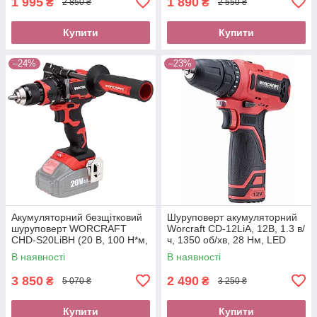
1 995
1 890
₴
₴
2 850 ₴
2 550 ₴
Купити
Купити
–24%
–23%
Акумуляторний безщітковий
Шуруповерт акумуляторний
шуруповерт WORCRAFT
Worcraft CD-12LiA, 12В, 1.3 в/
CHD‑S20LiBH (20 В, 100 Н*м,
ч, 1350 об/хв, 28 Нм, LED
без АКБ та ЗУ)
підсвічування, 2 швидкості
В наявності
В наявності
3 850
2 490
₴
₴
5 070 ₴
3 250 ₴
Купити
Купити