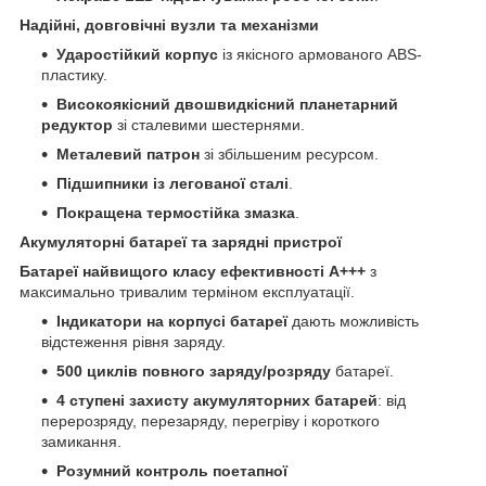
Надійні, довговічні вузли та механізми
Ударостійкий корпус
із якісного армованого ABS-
пластику.
Високоякісний двошвидкісний планетарний
редуктор
зі сталевими шестернями.
Металевий патрон
зі збільшеним ресурсом.
Підшипники із легованої сталі
.
Покращена термостійка змазка
.
Акумуляторні батареї та зарядні пристрої
Батареї найвищого класу ефективності А+++
з
максимально тривалим терміном експлуатації.
Індикатори на корпусі батареї
дають можливість
відстеження рівня заряду.
500 циклів повного заряду/розряду
батареї.
4 ступені захисту акумуляторних батарей
: від
перерозряду, перезаряду, перегріву і короткого
замикання.
Розумний контроль поетапної