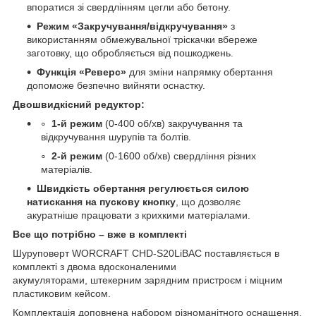
впоратися зі свердлінням цегли або бетону.
Режим «Закручування/відкручування»
з
використанням обмежувальної тріскачки вбереже
заготовку, що обробляється від пошкоджень.
Функція «Реверс»
для зміни напрямку обертання
допоможе безпечно вийняти оснастку.
Двошвидкісний редуктор:
1-й режим
(0-400 об/хв) закручування та
відкручування шурупів та болтів.
2-й режим
(0-1600 об/хв) свердління різних
матеріалів.
Швидкість обертання регулюється силою
натискання на пускову кнопку
, що дозволяє
акуратніше працювати з крихкими матеріалами.
Все що потрібно – вже в комплекті
Шуруповерт WORCRAFT CHD-S20LiBAC поставляється в
комплекті з двома вдосконаленими
акумуляторами, штекерним зарядним пристроєм і міцним
пластиковим кейсом.
Комплектація доповнена набором різноманітного оснащення,