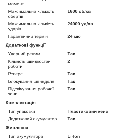
момент
Максимальна кількість
1600 об/хв
обертів
Максимальна кількість
24000 уд/хв
ударів
Гарантійний термін
24 міс
Додаткові функції
Ударний режим
Так
Кількість швидкостей
2
роботи
Реверс
Так
Блокування шпинделя
Так
Підсвічування робочої
Так
зони
Комплектація
Тип упаковки
Пластиковий кейс
Додатковий акумулятор
Так
Живлення
Тип акумулятора
Li-Ion