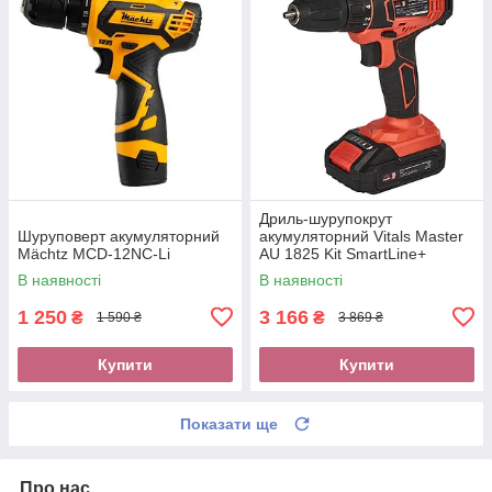
Дриль-шурупокрут
Шуруповерт акумуляторний
акумуляторний Vitals Master
Mächtz MCD-12NC-Li
AU 1825 Kit SmartLine+
В наявності
В наявності
1 250
3 166
₴
₴
1 590 ₴
3 869 ₴
Купити
Купити
Показати ще
Про нас