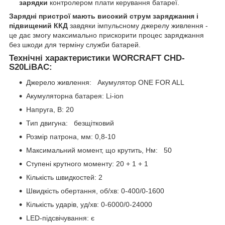
зарядки
контролером плати керування батареї.
Зарядні пристрої мають високий струм заряджання і
підвищений ККД
завдяки імпульсному джерелу живлення -
це дає змогу максимально прискорити процес заряджання
без шкоди для терміну служби батарей.
Технічні характеристики WORCRAFT CHD-
S20LiBAC:
Джерело живлення: Акумулятор ONE FOR ALL
Акумуляторна батарея: Li-ion
Напруга, В: 20
Тип двигуна: безщітковий
Розмір патрона, мм: 0,8-10
Максимальний момент, що крутить, Нм: 50
Ступені крутного моменту: 20 + 1 + 1
Кількість швидкостей: 2
Швидкість обертання, об/хв: 0-400/0-1600
Кількість ударів, уд/хв: 0-6000/0-24000
LED-підсвічування: є