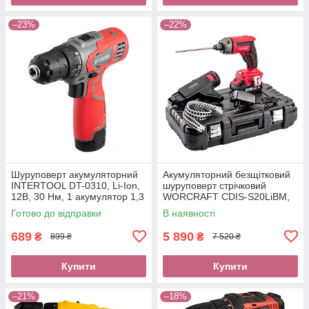
–23%
–22%
Шуруповерт акумуляторний
Акумуляторний безщітковий
INTERTOOL DT-0310, Li-Ion,
шуруповерт стрічковий
12В, 30 Нм, 1 акумулятор 1,3
WORCRAFT CDIS-S20LiBM,
Ач, швидкозатискний патрон
20В, 15 Нм, 4000 об/хв, LED,
Готово до відправки
В наявності
1 АКБ
689
5 890
₴
₴
899 ₴
7 520 ₴
Купити
Купити
–21%
–18%