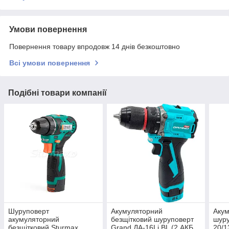
Умови повернення
Повернення товару впродовж 14 днів безкоштовно
Всі умови повернення
Подібні товари компанії
Шуруповерт
Акумуляторний
Акум
акумуляторний
безщітковий шуруповерт
шуру
безщітковий Sturmax
Grand ДА-16Li BL (2 АКБ
20/1