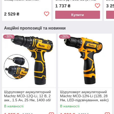
CDM3212BL (12B, 2,0 Aч,
16В, 2 А*год, кейс)
Н*м,
1 737
3 2
₴
2 акум, підсвічування,
кейс
кейс)
2 529
₴
Купити
Акційні пропозиції та новинки
–30%
–26%
Шуруповерт акумуляторний
Шуруповерт акумуляторний
Machtz MCD-12Q-Li, 12 В, 2
Mächtz MCD-12N-Li (12В, 28
акк., 1.5 Ач, 25 Нм, 1400 об/
Нм, LED-підсвічування, кейс)
хв, кейс, DFR патрон
В наявності
В наявності