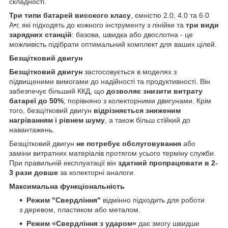
складності.
Три типи батарей високого класу
, ємністю 2.0, 4.0 та 6.0
А•г, які підходять до кожного інструменту з лінійки та
три види
зарядних станцій
: базова, швидка або двослотна - це
можливість підібрати оптимальний комплект для ваших цілей.
Безщітковий двигун
Безщітковий двигун
застосовується в моделях з
підвищеними вимогами до надійності та продуктивності. Він
забезпечує більший ККД, що
дозволяє знизити витрату
батареї до 50%
, порівняно з колекторними двигунами. Крім
того, безщітковий двигун
відрізняється зниженим
нагріванням і рівнем шуму
, а також більш стійкий до
навантажень.
Безщітковий двигун
не потребує обслуговування
або
заміни витратних матеріалів протягом усього терміну служби.
При правильній експлуатації він
здатний пропрацювати в 2-
3 рази довше
за колекторні аналоги.
Максимальна функціональність
Режим
"Свердління"
відмінно підходить для роботи
з деревом, пластиком або металом.
Режим
«Свердління з ударом»
дає змогу швидше