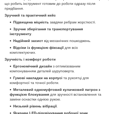
що робить інструмент готовим до роботи одразу після
придбання.
Зручний та практичний кейс
Підвищена міцність
завдяки ребрам жорсткості.
Зручне зберігання та транспортування
інструменту
.
Надійний захист
від механічних пошкоджень.
Відсіки із функцією фіксації
для всіх
комплектуючих.
Зручність і комфорт роботи
Ергономічний дизайн
з оптимізованим
компонуванням деталей шуруповерта.
Гумові накладки на корпусі
та рукоятці для
комфортної та точної роботи.
Металевий одномуфтовий кулачковий патрон з
функцією блокування
для зручності встановлення та
заміни оснастки однією рукою.
Низький рівень вібрації
.
Яскраве LED-підсвічування робочої зони
.