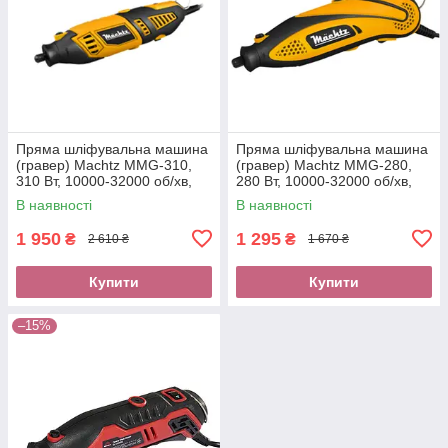
Пряма шліфувальна машина
Пряма шліфувальна машина
(гравер) Machtz MMG-310,
(гравер) Machtz MMG-280,
310 Вт, 10000-32000 об/хв,
280 Вт, 10000-32000 об/хв,
кейс, набір насадок, цанга
кейс, набір насадок
В наявності
В наявності
3.2
1 950
1 295
₴
₴
2 610 ₴
1 670 ₴
Купити
Купити
–15%