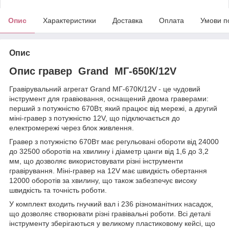
Опис
Характеристики
Доставка
Оплата
Умови п
Опис
Опис гравер Grand МГ-650К/12V
Гравірувальний агрегат Grand МГ-670К/12V - це чудовий
інструмент для гравіювання, оснащений двома граверами:
перший з потужністю 670Вт, який працює від мережі, а другий
міні-гравер з потужністю 12V, що підключається до
електромережі через блок живлення.
Гравер з потужністю 670Вт має регульовані обороти від 24000
до 32500 оборотів на хвилину і діаметр цанги від 1,6 до 3,2
мм, що дозволяє використовувати різні інструменти
гравірування. Міні-гравер на 12V має швидкість обертання
12000 оборотів за хвилину, що також забезпечує високу
швидкість та точність роботи.
У комплект входить гнучкий вал і 236 різноманітних насадок,
що дозволяє створювати різні гравівальні роботи. Всі деталі
інструменту зберігаються у великому пластиковому кейсі, що