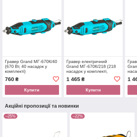
Гравер Grand МГ-670К/40
Гравер електричний
Грав
(670 Вт, 40 насадок у
Grand МГ-670К/218 (218
Gran
комплекті)
насадок у комплекті,
наса
гнучкий вал, кейс)
гнуч
760
1 465
1 4
₴
₴
Купити
Купити
Акційні пропозиції та новинки
–25%
–22%