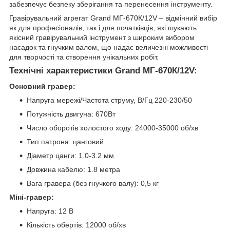
забезпечує безпеку зберігання та перенесення інструменту.
Гравірувальний агрегат Grand МГ-670К/12V – відмінний вибір
як для професіоналів, так і для початківців, які шукають
якісний гравірувальний інструмент з широким вибором
насадок та гнучким валом, що надає величезні можливості
для творчості та створення унікальних робіт.
Технічні характеристики Grand МГ-670К/12V:
Основний гравер:
Напруга мережі/Частота струму, В/Гц 220-230/50
Потужність двигуна: 670Вт
Число оборотів холостого ходу: 24000-35000 об/хв
Тип патрона: цанговий
Діаметр цанги: 1.0-3.2 мм
Довжина кабелю: 1.8 метра
Вага гравера (без гнучкого валу): 0,5 кг
Міні-гравер:
Напруга: 12 В
Кількість обертів: 12000 об/хв