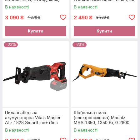
В, без акк, 0-3000 хід
В наявності
В наявності
3 090
2 490
₴
₴
4 270 ₴
3 320 ₴
Купити
Купити
–23%
–20%
Пила шабельна
Шабельна пила
акумуляторна Vitals Master
(электроножовка) Machtz
ATz 1828 SmartLine+ (без
MRS-1350, 1350 Вт, 0-2800
АКБ та ЗП)
хід/хв, регулювання обертів
В наявності
В наявності