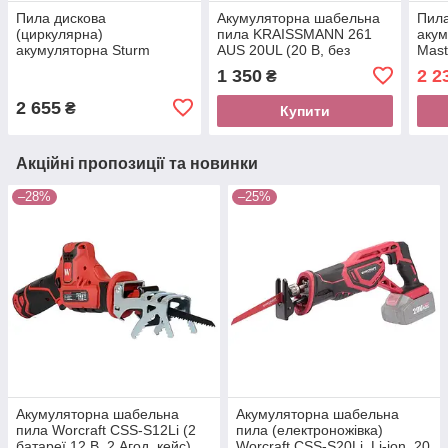
Пила дискова
Акумуляторна шабельна
Пил
(циркулярна)
пила KRAISSMANN 261
акум
акумуляторна Sturm
AUS 20UL (20 В, без
Mast
CS50125CL , 125 мм, лита
акумулятора і зарядного
Smar
1 350
2 2
₴
платформа, 20 В, без АКБ
пристрою)
ЗП)
і ЗУ
2 655
₴
Купити
Акційні пропозиції та новинки
–28%
–25%
Акумуляторна шабельна
Акумуляторна шабельна
пила Worcraft CSS-S12Li (2
пила (електроножівка)
батареї 12 В, 2 Агод, кейс)
Worcraft CSS-S20Li, Li-ion, 20