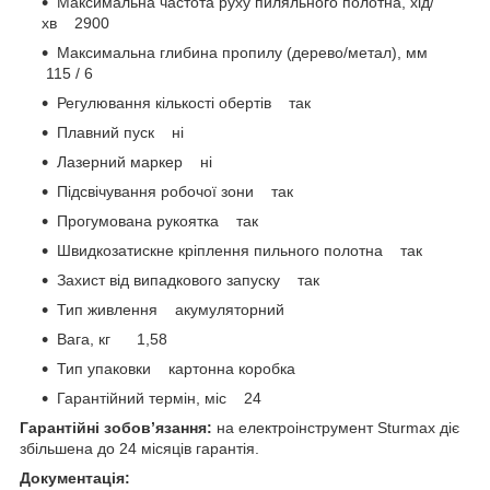
Максимальна частота руху пиляльного полотна, хід/
хв 2900
Максимальна глибина пропилу (дерево/метал), мм
115 / 6
Регулювання кількості обертів так
Плавний пуск ні
Лазерний маркер ні
Підсвічування робочої зони так
Прогумована рукоятка так
Швидкозатискне кріплення пильного полотна так
Захист від випадкового запуску так
Тип живлення акумуляторний
Вага, кг 1,58
Тип упаковки картонна коробка
Гарантійний термін, міс 24
Гарантійні зобов’язання:
на електроінструмент Sturmax діє
збільшена до 24 місяців гарантія.
Документація: