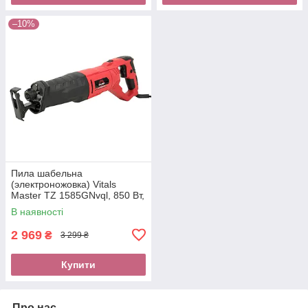
–10%
Пила шабельна
(электроножовка) Vitals
Master TZ 1585GNvql, 850 Вт,
2800 об/хв, LED
В наявності
підсвічування, швидка заміна
2 969
₴
3 299 ₴
Купити
Про нас