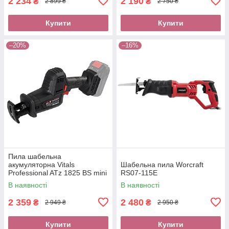
2 234
2 190
₴
₴
2 899 ₴
2 750 ₴
Купити
Купити
–20%
–16%
Пила шабельна
акумуляторна Vitals
Шабельна пила Worcraft
Professional ATz 1825 BS mini
RS07-115E
SmartLine+
В наявності
В наявності
2 359
2 480
₴
₴
2 949 ₴
2 950 ₴
Купити
Купити