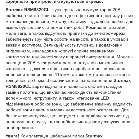
зарядного пристрою, які купуються окремо.
Sturmax RSM8820CL
– універсальна акумуляторна 20В
шабельна пилка. Призначена для ефективного розпилу різних
матеріалів: деревини, металу, пластику – ідеально підійде для
різних будівельних та ремонтних робіт. Компактні габарити,
мала вага, а також відсутність прив’язки до електромережі
забезпечують зручність роботи на висоті, а також в умовах з
важким доступом. Велика кількість гумових, з додатковим
рифленням, накладок на корпусі сприяє впевненому
контролю та надійності хвату в процесі використання. Модель
оснащена 20В електромотором та потужною механічною
частиною – дозволяє ефективно виробляти розпилювання
деревини товщиною до 115 мм, а також металевих заготовок
товщиною до 6 мм. З особливостей шабельної пили
Sturmax
RSM8820CL
варто відзначити наявність системи швидкої
заміни полотна, що виключає необхідність використання
допоміжного інструменту, а також інтегроване LED
підсвічування робочої зони, що забезпечує відмінну видимість
робочої зони навіть в умовах недостатнього освітлення. Для
безпеки користувача, на інструменті передбачено захист від
ненавмисного пуску, що запобігає випадковому запуску пили з
необережності.
Увага!
Комплектація шабельної пилки
Sturmax