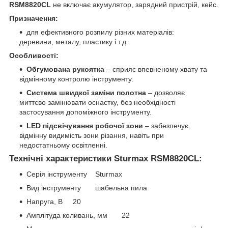
RSM8820CL
не включає акумулятор, зарядний пристрій, кейс.
Призначення:
для ефективного розпилу різних матеріалів:
деревини, металу, пластику і т.д.
Особливості:
Обгумована рукоятка
– сприяє впевненому хвату та
відмінному контролю інструменту.
Система швидкої заміни полотна
– дозволяє
миттєво замінювати оснастку, без необхідності
застосування допоміжного інструменту.
LED підсвічування робочої зони
– забезпечує
відмінну видимість зони різання, навіть при
недостатньому освітленнi.
Технічні характеристики Sturmax RSM8820CL:
Серія інструменту Sturmax
Вид інструменту шабельна пила
Напруга, В 20
Амплітуда коливань, мм 22