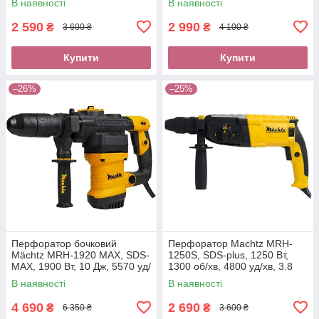
В наявності
В наявності
2 590
2 990
₴
₴
3 600 ₴
4 100 ₴
Купити
Купити
–26%
–25%
Перфоратор бочковий
Перфоратор Machtz MRH-
Mächtz MRH‑1920 MAX, SDS-
1250S, SDS-plus, 1250 Вт,
MAX, 1900 Вт, 10 Дж, 5570 уд/
1300 об/хв, 4800 уд/хв, 3.8
хв, регулювання обертів,
Дж, кейс, комплект пік
В наявності
В наявності
кейс
4 690
2 690
₴
₴
6 350 ₴
3 600 ₴