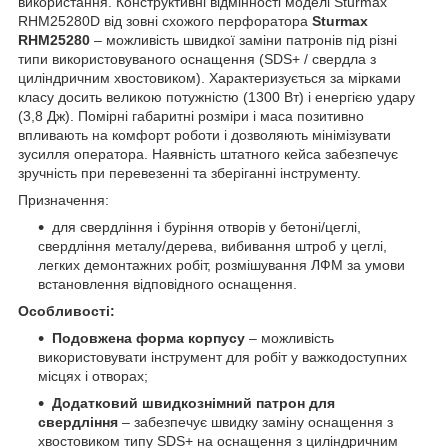
використання. Конструктивні відмінності моделі Sturmax
RHM25280D від зовні схожого перфоратора
Sturmax
RHM25280
– можливість швидкої заміни патронів під різні
типи використовуваного оснащення (SDS+ / свердла з
циліндричним хвостовиком). Характеризується за мірками
класу досить великою потужністю (1300 Вт) і енергією удару
(3,8 Дж). Помірні габаритні розміри і маса позитивно
впливають на комфорт роботи і дозволяють мінімізувати
зусилля оператора. Наявність штатного кейса забезпечує
зручність при перевезенні та зберіганні інструменту.
Призначення:
для свердління і буріння отворів у бетоні/цеглі,
свердління металу/дерева, вибивання штроб у цеглі,
легких демонтажних робіт, розмішування ЛФМ за умови
встановлення відповідного оснащення.
Особливості:
Подовжена форма корпусу
– можливість
використовувати інструмент для робіт у важкодоступних
місцях і отворах;
Додатковий швидкознімний патрон для
свердління
– забезпечує швидку заміну оснащення з
хвостовиком типу SDS+ на оснащення з циліндричним