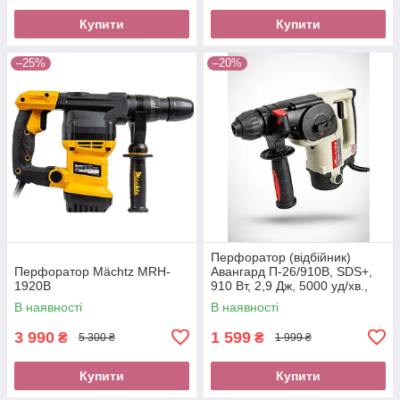
Купити
Купити
–25%
–20%
Перфоратор (відбійник)
Перфоратор Mächtz MRH-
Авангард П-26/910В, SDS+,
1920B
910 Вт, 2,9 Дж, 5000 уд/хв.,
900 об/хв., кейс, 3 режиму
В наявності
В наявності
3 990
1 599
₴
₴
5 300 ₴
1 999 ₴
Купити
Купити