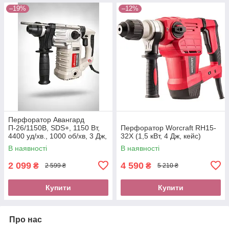
–19%
–12%
Перфоратор Авангард
П-26/1150В, SDS+, 1150 Вт,
Перфоратор Worcraft RH15-
4400 уд/хв., 1000 об/хв, 3 Дж,
32X (1,5 кВт, 4 Дж, кейс)
3 режими, кейс, аксесуари
В наявності
В наявності
2 099
4 590
₴
₴
2 599 ₴
5 210 ₴
Купити
Купити
Про нас