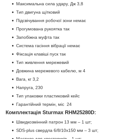
Максимальна сила удару, Дж 3,8
Тип двигуна щітковий
Підсвічування робочої зони немає
Прогумована рукоятка так
Запобіжна муфта так
Система гасіння вібрації немає
Фіксація клавіші пуск так
Тип живлення мережевий
Довжина мережевого кабелю, м 4
Вага, кг 3,2
Напруга, 230
Тип упаковки пластиковий кейс
Гарантійний термін, міс 24
Комплектація Sturmax RHM25280D:
Швидкозмінний патрон 13 мм – 1 шт;
SDS-plus свердла 6/8/10х150 мм – 3 шт;
Мастило для хвостовиків – 1 шт;