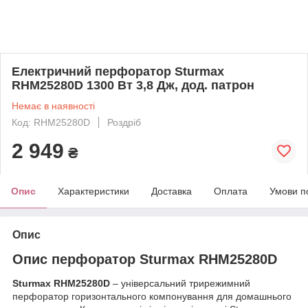
Електричний перфоратор Sturmax
RHM25280D 1300 Вт 3,8 Дж, дод. патрон
Немає в наявності
Код: RHM25280D
Роздріб
2 949
₴
Опис
Характеристики
Доставка
Оплата
Умови п
Опис
Опис перфоратор Sturmax RHM25280D
Sturmax RHM25280D
– універсальний трирежимний
перфоратор горизонтального компонування для домашнього