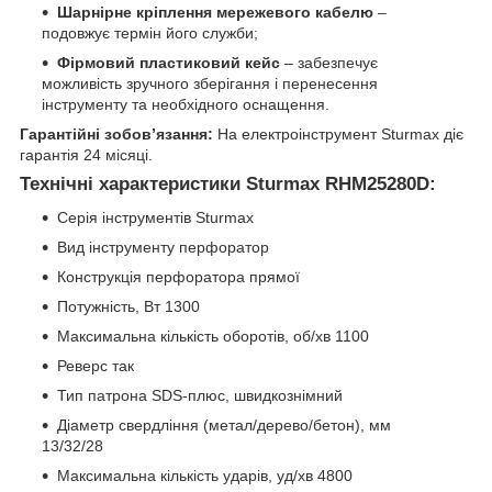
Шарнірне кріплення мережевого кабелю
–
подовжує термін його служби;
Фірмовий пластиковий кейс
– забезпечує
можливість зручного зберігання і перенесення
інструменту та необхідного оснащення.
Гарантійні зобов’язання:
На електроінструмент Sturmax діє
гарантія 24 місяці.
Технічні характеристики Sturmax RHM25280D:
Серія інструментів Sturmax
Вид інструменту перфоратор
Конструкція перфоратора прямої
Потужність, Вт 1300
Максимальна кількість оборотів, об/хв 1100
Реверс так
Тип патрона SDS-плюс, швидкознімний
Діаметр свердління (метал/дерево/бетон), мм
13/32/28
Максимальна кількість ударів, уд/хв 4800