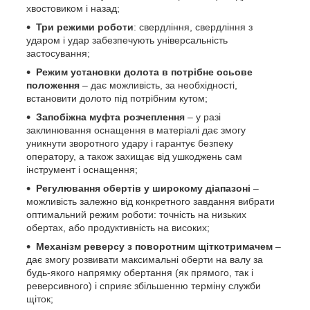
хвостовиком і назад;
Три режими роботи
: свердління, свердління з
ударом і удар забезпечують універсальність
застосування;
Режим установки долота в потрібне осьове
положення
– дає можливість, за необхідності,
встановити долото під потрібним кутом;
Запобіжна муфта розчеплення
– у разі
заклинювання оснащення в матеріалі дає змогу
уникнути зворотного удару і гарантує безпеку
оператору, а також захищає від ушкоджень сам
інструмент і оснащення;
Регулювання обертів у широкому діапазоні
–
можливість залежно від конкретного завдання вибрати
оптимальний режим роботи: точність на низьких
обертах, або продуктивність на високих;
Механізм реверсу з поворотним щіткотримачем
–
дає змогу розвивати максимальні оберти на валу за
будь-якого напрямку обертання (як прямого, так і
реверсивного) і сприяє збільшенню терміну служби
щіток;