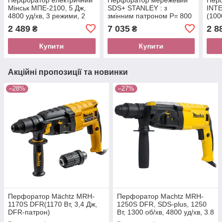
Мінськ МПЕ-2100, 5 Дж,
SDS+ STANLEY : з
INT
4800 уд/хв, 3 режими, 2
змінним патроном P= 800
(100
патрони, кейс
Вт. J= 3,4 Дж. 3 режими
режи
2 489
7 035
2 8
₴
₴
швид
Купити
Купити
Акційні пропозиції та новинки
–28%
–27%
Перфоратор Mächtz MRH-
Перфоратор Machtz MRH-
1170S DFR(1170 Вт, 3,4 Дж,
1250S DFR, SDS-plus, 1250
DFR-патрон)
Вт, 1300 об/хв, 4800 уд/хв, 3.8
Дж, змінний патрон DFR