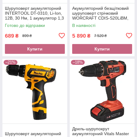
Шуруповерт акумуляторний
Акумуляторний безщітковий
INTERTOOL DT-0310, Li-Ion,
шуруповерт стрічковий
12В, 30 Нм, 1 акумулятор 1,3
WORCRAFT CDIS-S20LiBM,
Ач, швидкозатискний патрон
20В, 15 Нм, 4000 об/хв, LED,
Готово до відправки
В наявності
1 АКБ
689
5 890
₴
₴
899 ₴
7 520 ₴
Купити
Купити
–21%
–18%
Дриль-шурупокрут
Шуруповерт акумуляторний
акумуляторний Vitals Master