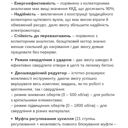
–
Енергоефективність
– порівняно з колекторними
аналогами має вищі значення ККД, що досягають 90%;
–
Надійність
– виключення з конструкції традиційного
колекторно-щіткового вузла, що має високі втрати й
обмежений ресурс, дало змогу збільшити надійність
електромотора;
–
Стійкість до перевантажень
– порівняно з
колекторним аналогом, безщітковий мотор значно
менше схильний до нагрівання і дає змогу довше
працювати без перерви;
Режим свердління з ударом
– дає змогу швидко й
ефективно свердлити отвори в цеглі та легкому бетоні;
Двошвидкісний редуктор
– істотно розширює
можливості інструменту, даючи змогу успішно
вирішувати весь комплекс завдань, як по роботі з
кріпленням, так і свердління:
– режим знижених обертів (0 – 500 об/хв) – для роботи
з кріпильними елементами;
– режим підвищених обертів (0 – 1800 об/хв) – для
свердління в різних матеріалах.
Муфта регулювання зусилля
(21 ступінь
регулювання + можливість повного блокування муфти –