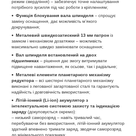
режим свердління) – забезпечує точне налаштування
потрібного зусилля під час роботи з кріпленням;
Функція блокування вала шпинделя
– спрощує
заміну оснащення, дає можливість м’якого
докручування;
Металевий швидкозатискний 13 мм патрон
із
замком і механізмом дозатяжки – можливість
максимально швидко замінювати оснащення;
Вал шпинделя встановлений на двох
підшипниках
– рішення дає змогу витримувати
підвищене навантаження, як осьове, так і радіальне;
Металеві елементи планетарного механізму
редуктора
– всі шестерні планетарного механізму
виконані з легованої загартованої сталі та гарантують
надійність і довговічність використання;
Літій-іонний (Li-ion) акумулятор з
інтелектуальною системою захисту та індикацією
заряду
(докуповується окремо):
– низький саморозряд – навіть тривалий час,
перебуваючи без використання, літій-іонний акумулятор
здатний впевнено тримати заряд, зводячи саморозряд
до мінімального показника;