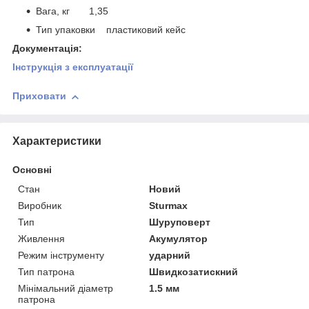
Вага, кг 1,35
Тип упаковки пластиковий кейс
Документація:
Інструкція
з експлуатації
Приховати
Характеристики
Основні
Стан
Новий
Виробник
Sturmax
Тип
Шуруповерт
Живлення
Акумулятор
Режим інструменту
ударний
Тип патрона
Швидкозатискний
Мінімальний діаметр
1.5 мм
патрона