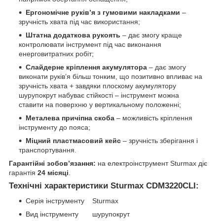
Ергономічне руків’я з гумовими накладками
–
зручність хвата під час використання;
Штатна додаткова рукоять
– дає змогу краще
контролювати інструмент під час виконання
енерговитратних робіт;
Слайдерне кріплення акумулятора
– дає змогу
виконати руків’я більш тонким, що позитивно впливає на
зручність хвата + завдяки плоскому акумулятору
шурупокрут набуває стійкості – інструмент можна
ставити на поверхню у вертикальному положенні;
Металева причіпна скоба
– можливість кріплення
інструменту до пояса;
Міцний пластмасовий кейс
– зручність зберігання і
транспортування.
Гарантійні зобов’язання:
на електроінструмент Sturmax діє
гарантія
24 місяці
.
Технічні характеристики Sturmax CDM3220CLI:
Серія інструменту Sturmax
Вид інструменту шурупокрут