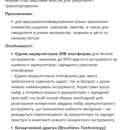
міцним пластмасовим кейсом для зберігання і
транспортування.
Призначення:
для вкручування/викручування різних кріпильних
елементів (шурупів, саморізів, гвинтів), а також для
свердління в різних матеріалах, зокрема в цеглі та
легкому бетоні.
Особливості:
Єдина акумуляторна 20В платформа
для безлічі
інструментів – економія до 80% вартості інструменту за
наявності акумуляторів і зарядного пристрою
платформи:
– Єдина акумуляторна платформа дає змогу
забезпечити сумісність однієї і тієї ж батареї з цілою
низкою найменувань інструменту. Користувач купує
набір з потрібної кількості акумуляторів + зарядний
пристрій і на їхній основі збирає необхідний для
розв’язання конкретних завдань набір акумуляторного
інструменту, що економічно набагато вигідніше – не
доводиться переплачувати за акумулятори та зарядні
пристрої в комплекті кожного конкретного інструменту.
Безщітковий двигун (Brushless Technology)
: