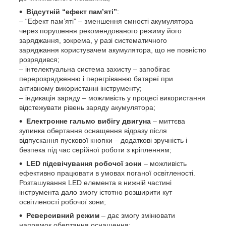
Відсутній “ефект пам’яті”
:
– “Ефект пам’яті” – зменшення ємності акумулятора
через порушення рекомендованого режиму його
заряджання, зокрема, у разі систематичного
заряджання користувачем акумулятора, що не повністю
розрядився;
– інтелектуальна система захисту – запобігає
перерозрядженню і перегріванню батареї при
активному використанні інструменту;
– індикація заряду – можливість у процесі використання
відстежувати рівень заряду акумулятора;
Електронне гальмо вибігу двигуна
– миттєва
зупинка обертання оснащення відразу після
відпускання пускової кнопки – додаткові зручність і
безпека під час серійної роботи з кріпленням;
LED підсвічування робочої зони
– можливість
ефективно працювати в умовах поганої освітленості.
Розташування LED елемента в нижній частині
інструмента дало змогу істотно розширити кут
освітленості робочої зони;
Реверсивний режим
– дає змогу змінювати
напрямок обертання оснащення;