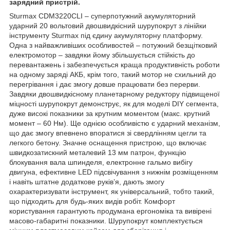
зарядний пристрій.
Sturmax CDM3220CLI – суперпотужний акумуляторний
ударний 20 вольтовий двошвидкісний шурупокрут з лінійки
інструменту Sturmax під єдину акумуляторну платформу.
Одна з найважливіших особливостей – потужний безщітковий
електромотор – завдяки йому збільшується стійкість до
перевантажень і забезпечується краща продуктивність роботи
на одному заряді АКБ, крім того, такий мотор не схильний до
перегрівання і дає змогу довше працювати без перерви.
Завдяки двошвидкісному планетарному редуктору підвищеної
міцності шурупокрут демонструє, як для моделі DIY сегмента,
дуже високі показники за крутним моментом (макс. крутний
момент – 60 Нм). Ще однією особливістю є ударний механізм,
що дає змогу впевнено впоратися зі свердлінням цегли та
легкого бетону. Значне оснащення пристрою, що включає
швидкозатискний металевий 13 мм патрон, функцію
блокування вала шпинделя, електронне гальмо вибігу
двигуна, ефективне LED підсвічування з нижнім розміщенням
і навіть штатне додаткове руків’я, дають змогу
охарактеризувати інструмент, як універсальний, тобто такий,
що підходить для будь-яких видів робіт. Комфорт
користування гарантують продумана ергономіка та вивірені
масово-габаритні показники. Шурупокрут комплектується