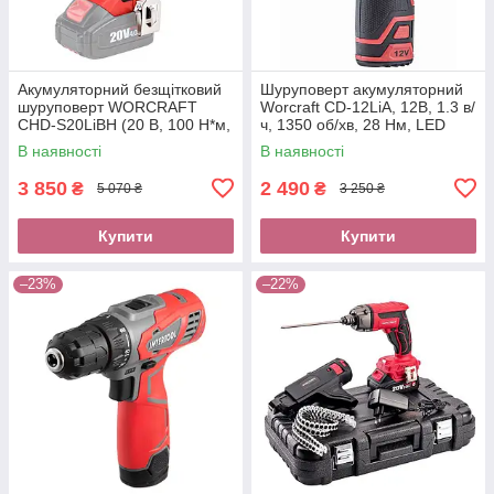
Акумуляторний безщітковий
Шуруповерт акумуляторний
шуруповерт WORCRAFT
Worcraft CD-12LiA, 12В, 1.3 в/
CHD‑S20LiBH (20 В, 100 Н*м,
ч, 1350 об/хв, 28 Нм, LED
без АКБ та ЗУ)
підсвічування, 2 швидкості
В наявності
В наявності
3 850
2 490
₴
₴
5 070 ₴
3 250 ₴
Купити
Купити
–23%
–22%