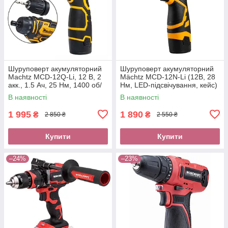
Шуруповерт акумуляторний
Шуруповерт акумуляторний
Machtz MCD-12Q-Li, 12 В, 2
Mächtz MCD-12N-Li (12В, 28
акк., 1.5 Ач, 25 Нм, 1400 об/
Нм, LED-підсвічування, кейс)
хв, кейс, DFR патрон
В наявності
В наявності
1 995
1 890
₴
₴
2 850 ₴
2 550 ₴
Купити
Купити
–24%
–23%