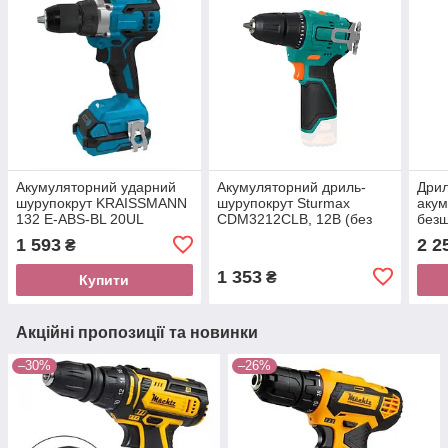
Акумуляторний ударний
Акумуляторний дриль-
Дрил
шурупокрут KRAISSMANN
шурупокрут Sturmax
акум
132 E-ABS-BL 20UL
CDM3212CLB, 12В (без
безщ
(безщітковий, без АКБ і
АКБ та ЗП)
В, 6
1 593
2 2
₴
ЗП)
об/х
АКБ
1 353
₴
Купити
Акційні пропозиції та новинки
–30%
–26%