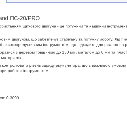
rand ПС-20/PRO
станням щіткового двигуна - це потужний та надійний інструмент, 
им двигуном, що забезпечує стабільну та потужну роботу. Хід пил
її високопродуктивним інструментом, що підходить для різання на р
впоратися з деревом товщиною до 150 мм, металом до 8 мм та пласт
 матеріалів.
ди контролювати рівень заряду акумулятора, що є важливою умовою
ри роботі з інструментом.
хв: 0-3000