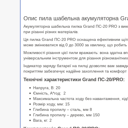
Опис пила шабельна акумуляторна G
Акумуляторна шабельна пилка Grand ПС-20 PRO з викори
при різанні різних матеріалів.
Ця пилка Grand ПС-20 PRO оснащена ефективним щітков
може змінюватися від 0 до 3000 за хвилину, що робить 
Можливості різання цієї пили вражають: вона здатна 
універсальним інструментом для різання різноманітних
Індикатор заряду батареї на пилці дозволяє вам завж
покриттям забезпечує надійне захоплення та комфорт п
Технічні характеристики Grand ПС-20/PRO:
Напруга, В: 20
Ємність, А*год: 2
Максимальна частота ходу без навантаження, хід/
Розмір ходу, мм: 15
Глибина пропилу – сталь, мм 8
Глибина пропилу – дерево, мм 150
Вага, кг: 2