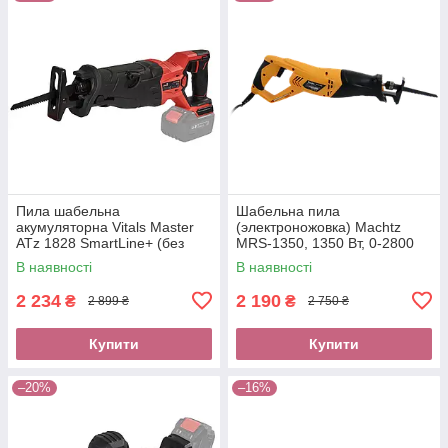
Пила шабельна
Шабельна пила
акумуляторна Vitals Master
(электроножовка) Machtz
ATz 1828 SmartLine+ (без
MRS-1350, 1350 Вт, 0-2800
АКБ та ЗП)
хід/хв, регулювання обертів
В наявності
В наявності
2 234
2 190
₴
₴
2 899 ₴
2 750 ₴
Купити
Купити
–20%
–16%