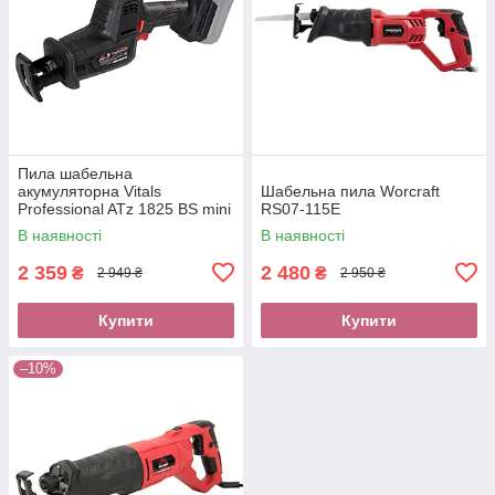
Пила шабельна
акумуляторна Vitals
Шабельна пила Worcraft
Professional ATz 1825 BS mini
RS07-115E
SmartLine+
В наявності
В наявності
2 359
2 480
₴
₴
2 949 ₴
2 950 ₴
Купити
Купити
–10%