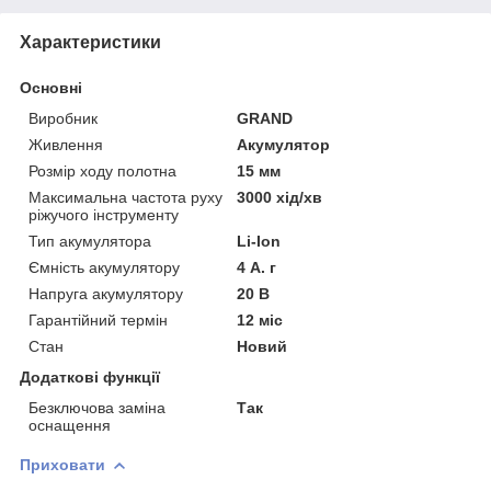
Характеристики
Основні
Виробник
GRAND
Живлення
Акумулятор
Розмір ходу полотна
15 мм
Максимальна частота руху
3000 хід/хв
ріжучого інструменту
Тип акумулятора
Li-Ion
Ємність акумулятору
4 А. г
Напруга акумулятору
20 В
Гарантійний термін
12 міс
Стан
Новий
Додаткові функції
Безключова заміна
Так
оснащення
Приховати