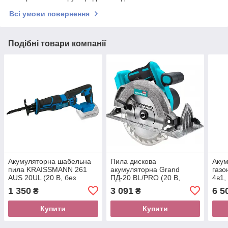
Всі умови повернення
Подібні товари компанії
Акумуляторна шабельна
Пила дискова
Аку
пила KRAISSMANN 261
акумуляторна Grand
газо
AUS 20UL (20 В, без
ПД-20 BL/PRO (20 В,
4в1,
акумулятора і зарядного
безщіткова, без
высо
1 350
3 091
6 5
₴
₴
пристрою)
акумулятора та ЗП)
куст
Купити
Купити