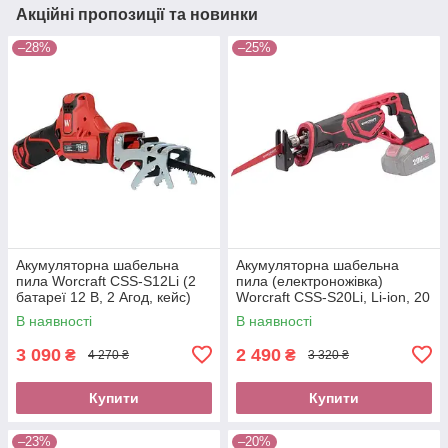
Акційні пропозиції та новинки
–28%
–25%
Акумуляторна шабельна
Акумуляторна шабельна
пила Worcraft CSS-S12Li (2
пила (електроножівка)
батареї 12 В, 2 Агод, кейс)
Worcraft CSS-S20Li, Li-ion, 20
В, без акк, 0-3000 хід
В наявності
В наявності
3 090
2 490
₴
₴
4 270 ₴
3 320 ₴
Купити
Купити
–23%
–20%