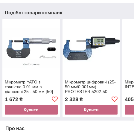
Подібні товари компанії
Мікрометр YATO з
Мікрометр цифровий (25-
Мікр
точністю 0.01 мм в
50 мм/0,001мм)
INT
діапазоні 25 - 50 мм [50]
PROTESTER 5202-50
1 672
2 328
405
₴
₴
Купити
Купити
Про нас