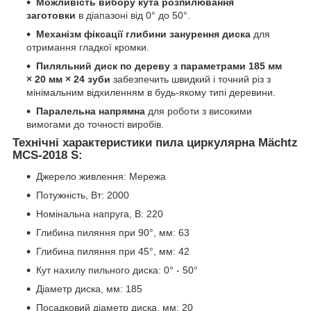
Можливість вибору кута
розпилювання
заготовки
в діапазоні від 0° до 50°.
Механізм фіксації глибини
занурення диска
для
отримання гладкої кромки.
Пиляльний диск по дереву
з параметрами 185 мм
× 20 мм × 24 зуби
забезпечить швидкий і точний різ з
мінімальним відхиленням в будь-якому типі деревини.
Паралельна напрямна
для роботи з високими
вимогами до точності виробів.
Технічні характеристики пила циркулярна Mächtz
MCS‑2018 S:
Джерело живлення: Мережа
Потужність, Вт: 2000
Номінальна напруга, В: 220
Глибина пиляння при 90°, мм: 63
Глибина пиляння при 45°, мм: 42
Кут нахилу пильного диска: 0° - 50°
Діаметр диска, мм: 185
Посадковий діаметр диска, мм: 20