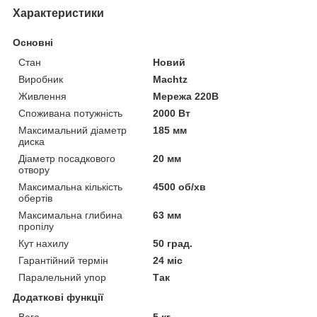
Характеристики
Основні
Стан
Новий
Виробник
Machtz
Живлення
Мережа 220В
Споживана потужність
2000 Вт
Максимальний діаметр
185 мм
диска
Діаметр посадкового
20 мм
отвору
Максимальна кількість
4500 об/хв
обертів
Максимальна глибина
63 мм
пропілу
Кут нахилу
50 град.
Гарантійний термін
24 міс
Паралельний упор
Так
Додаткові функції
Вага
5 кг