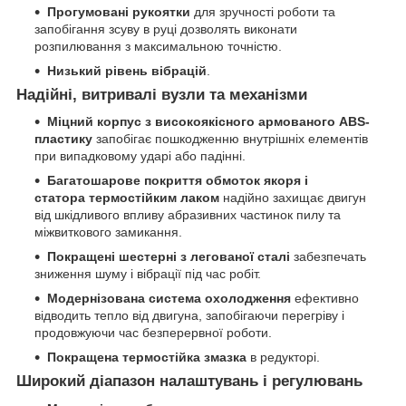
Прогумовані рукоятки
для зручності роботи та
запобігання зсуву в руці дозволять виконати
розпилювання з максимальною точністю.
Низький рівень вібрацій
.
Надійні, витривалі вузли та механізми
Міцний корпус
з високоякісного армованого ABS-
пластику
запобігає пошкодженню внутрішніх елементів
при випадковому ударі або падінні.
Багатошарове покриття обмоток якоря і
статора
термостійким лаком
надійно захищає двигун
від шкідливого впливу абразивних частинок пилу та
міжвиткового замикання.
Покращені шестерні з легованої сталі
забезпечать
зниження шуму і вібрації під час робіт.
Модернізована система охолодження
ефективно
відводить тепло від двигуна, запобігаючи перегріву і
продовжуючи час безперервної роботи.
Покращена термостійка змазка
в редукторі.
Широкий діапазон налаштувань і регулювань