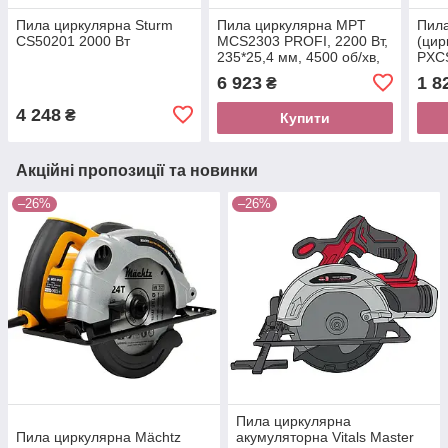
Пила циркулярна Sturm
Пила циркулярна MPT
Пила
CS50201 2000 Вт
MCS2303 PROFI, 2200 Вт,
(цир
235*25,4 мм, 4500 об/хв,
PXCS
пропил 85 мм, 45-90*
об/х
6 923
1 8
₴
мм, 
4 248
₴
Купити
Акційні пропозиції та новинки
–26%
–26%
Пила циркулярна
Пила циркулярна Mächtz
акумуляторна Vitals Master