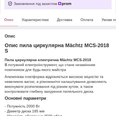
Замовлення під захистом
Опис
Характеристики
Доставка
Оплата
Умови п
Опис
Опис пила циркулярна Mächtz MCS‑2018
S
Пила циркулярна електрична Mächtz MCS‑2018
S
потужний електроінструмент, що стане незамінним
помічником для будь-якого майстра
Алюмінієва платформа відрізняється високою міцністю та
невеликою вагою, а різноманітні налаштування дозволяють
виконувати розпилювання під різним кутом, а також
контролювати глибину занурення пиляльного диска.
Основні параметри
- Потужність 2000 Вт
- Діаметр диска 185 мм