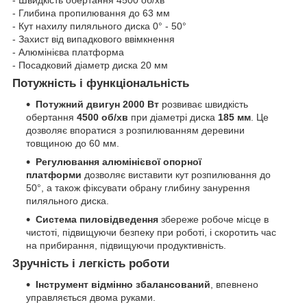
- Швидкість обертання 4500 об/хв
- Глибина пропилювання до 63 мм
- Кут нахилу пиляльного диска 0° - 50°
- Захист від випадкового ввімкнення
- Алюмінієва платформа
- Посадковий діаметр диска 20 мм
Потужність і функціональність
Потужний двигун 2000 Вт
розвиває швидкість
обертання
4500 об/хв
при діаметрі диска
185 мм
. Це
дозволяє впоратися з розпилюванням деревини
товщиною до 60 мм.
Регулювання алюмінієвої опорної
платформи
дозволяє виставити кут розпилювання до
50°, а також фіксувати обрану глибину занурення
пиляльного диска.
Система пиловідведення
збереже робоче місце в
чистоті, підвищуючи безпеку при роботі, і скоротить час
на прибирання, підвищуючи продуктивність.
Зручність і легкість роботи
Інструмент відмінно збалансований
, впевнено
управляється двома руками.