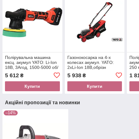
Полірувальна машина
Газонокосарка на 4-х
Пол
ексц. акумул YATO: Li-Ion
колесах акумул. YATO:
аку
18В, 3Агод, 1500-5000 об/
2хLi-Ion 18В,обрізн
250 
х, диск Ø150мм, кріпл-М8
діап.Ø=34см,ємн-35л (БЕЗ
об/х
5 612
5 938
1 8
₴
₴
[4]
АКУМУЛЯТОРА)
АКУ
Купити
Купити
Акційні пропозиції та новинки
–14%