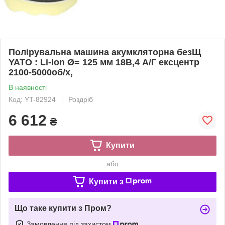
Полірувальна машина акумкляторна безЩ
YATO : Li-Ion Ø= 125 мм 18В,4 А/Г ексцентр
2100-5000об/х,
В наявності
Код: YT-82924
Роздріб
6 612
₴
Купити
або
Купити з
Що таке купити з Пром?
Замовлення під захистом