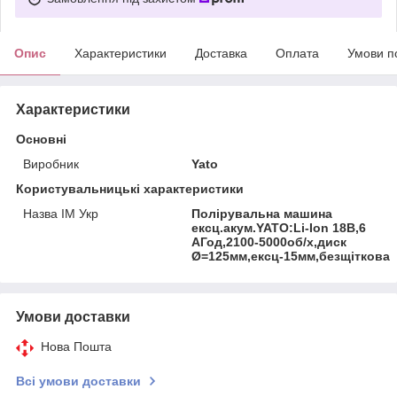
Опис
Характеристики
Доставка
Оплата
Умови п
Характеристики
Основні
Виробник
Yato
Користувальницькі характеристики
Назва ІМ Укр
Полірувальна машина
ексц.акум.YATO:Li-Ion 18В,6
АГод,2100-5000об/х,диск
Ø=125мм,ексц-15мм,безщіткова
Умови доставки
Нова Пошта
Всі умови доставки