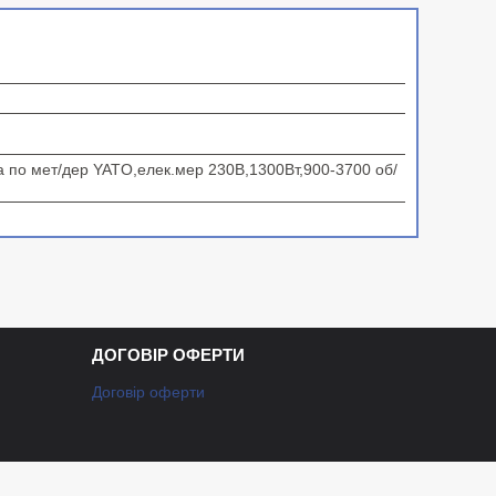
по мет/дер YATO,елек.мер 230В,1300Вт,900-3700 об/
ДОГОВІР ОФЕРТИ
Договір оферти