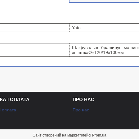
Yato
Шліфувально-браширув. машина 
хв щіткаØ=120/19х100мм
КА І ОПЛАТА
ПРО НАС
і оплата
Про нас
Сайт створений на маркетплейсі
Prom.ua