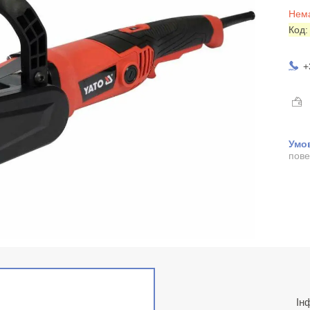
Нема
Код
+
пове
Ін