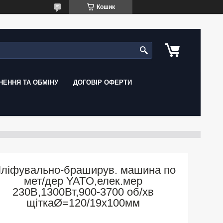
Кошик
ЕННЯ ТА ОБМІНУ
ДОГОВІР ОФЕРТИ
ліфувально-браширув. машина по
мет/дер YATO,елек.мер
230В,1300Вт,900-3700 об/хв
щіткаØ=120/19х100мм