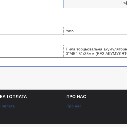
Ін
Yato
Пила торцьовальна акумуляторна
0°/45°-51/35мм (БЕЗ АКУМУЛЯ
КА І ОПЛАТА
ПРО НАС
і оплата
Про нас