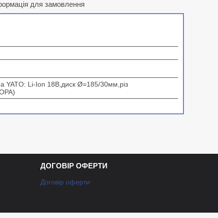
формація для замовлення
 YATO: Li-Ion 18В,диск Ø=185/30мм,різ
ТОРА)
ДОГОВІР ОФЕРТИ
Договір оферти