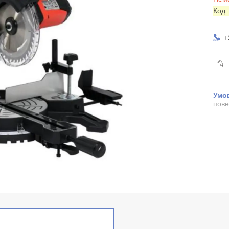
Код
+
пове