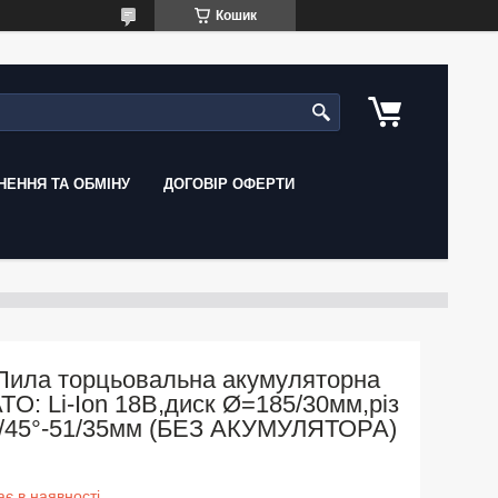
Кошик
ЕННЯ ТА ОБМІНУ
ДОГОВІР ОФЕРТИ
Пила торцьовальна акумуляторна
TO: Li-Ion 18В,диск Ø=185/30мм,різ
°/45°-51/35мм (БЕЗ АКУМУЛЯТОРА)
є в наявності