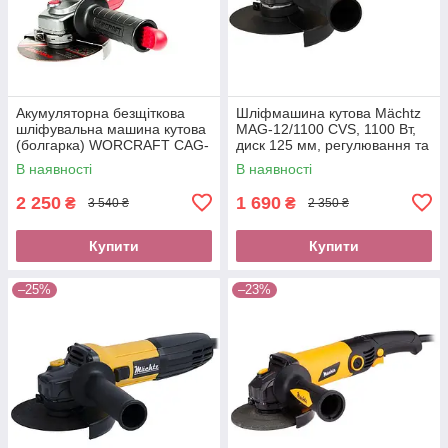
Акумуляторна безщіткова
Шліфмашина кутова Mächtz
шліфувальна машина кутова
MAG-12/1100 CVS, 1100 Вт,
(болгарка) WORCRAFT CAG-
диск 125 мм, регулювання та
S20LiBS-125 (20В, без АКБ та
стабілізація обертів
В наявності
В наявності
ЗП)
2 250
1 690
₴
₴
3 540 ₴
2 350 ₴
Купити
Купити
–25%
–23%