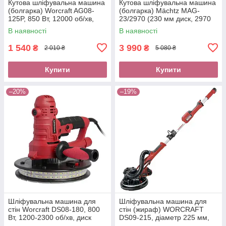
Кутова шліфувальна машина
Кутова шліфувальна машина
(болгарка) Worcraft AG08-
(болгарка) Mächtz MAG-
125P, 850 Вт, 12000 об/хв,
23/2970 (230 мм диск, 2970
діаметр диска 125 м
Вт)
В наявності
В наявності
1 540
3 990
₴
₴
2 010 ₴
5 080 ₴
Купити
Купити
–20%
–19%
Шліфувальна машина для
Шліфувальна машина для
стін Worcraft DS08-180, 800
стін (жираф) WORCRAFT
Вт, 1200-2300 об/хв, диск
DS09-215, діаметр 225 мм,
180мм, LED підсвічування
900 Вт, 800-1800 об/хв, LED-