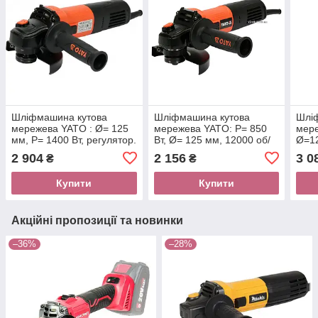
Шліфмашина кутова
Шліфмашина кутова
Шлі
мережева YATO : Ø= 125
мережева YATO: P= 850
мер
мм, P= 1400 Вт, регулятор.
Вт, Ø= 125 мм, 12000 об/
Ø=12
3000- 11000 об/хв [6/144]
хв [6/144]
регу
2 904
2 156
3 0
₴
₴
хв(в
Купити
Купити
Акційні пропозиції та новинки
–36%
–28%