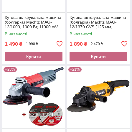
Кутова шліфувальна машина
Кутова шліфувальна машина
(болгарка) Machtz MAG-
(болгарка) Mächtz MAG-
12/1000, 1000 Вт, 11000 об/
12/1370 CVS (125 мм,
хв, діаметр диска 125
регулювання оборотів,
В наявності
В наявності
стабілізація оборотів)
1 490
1 890
₴
₴
1 990 ₴
2 470 ₴
Купити
Купити
–23%
–21%