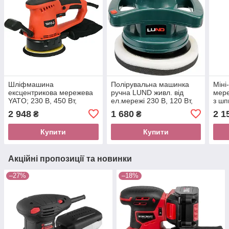
Шліфмашина
Полірувальна машинка
Міні
ексцентрикова мережева
ручна LUND живл. від
мере
YATO; 230 В, 450 Вт,
ел.мережі 230 В, 120 Вт,
з шп
платформа- Ø= 150 мм [6]
диск Ø= 240 мм, 2 ручки
мм з
2 948
1 680
2 1
₴
₴
[6]
Купити
Купити
Акційні пропозиції та новинки
–27%
–18%