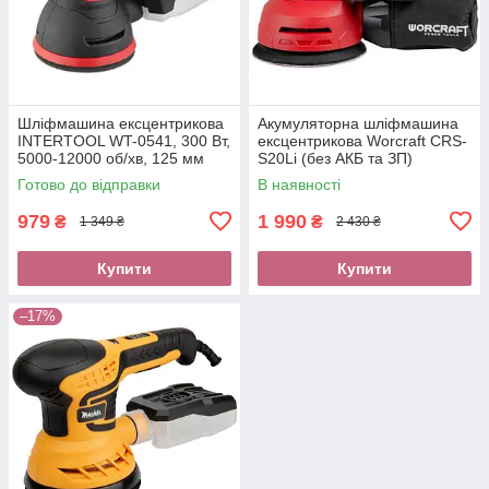
Шліфмашина ексцентрикова
Акумуляторна шліфмашина
INTERTOOL WT-0541, 300 Вт,
ексцентрикова Worcraft CRS-
5000-12000 об/хв, 125 мм
S20Li (без АКБ та ЗП)
Готово до відправки
В наявності
979
1 990
₴
₴
1 349 ₴
2 430 ₴
Купити
Купити
–17%