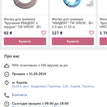
Жилка для тримера
Жилка для тримера
Жил
"Кручений КВАДРАТ з
"КВАДРАТ" TM VIROK : Ø=
"Кру
кордом" TM VIROK : Ø=
3.0 мм, l= 15 м
VIRO
2.4 мм, l= 15 м
м (б
92
127
1 7
₴
₴
Купити
Купити
Про нас
99% позитивних з 346 відгуків за рік
Працює з 31.05.2019
м. Харків
61054, вул. Академіка Павлова, 120, Харків, Україна
Контакти
Сьогодні працює з 09:00 до 19:00