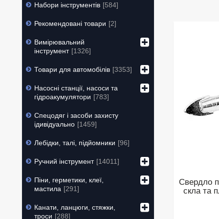
Набори інструментів
584
Рекомендовані товари
2
Вимірювальний
інструмент
1326
Товари для автомобілів
3353
Насосні станції, насоси та
гідроакумулятори
783
Спецодяг і засоби захисту
ідивідуально
1459
Лебідки, талі, підйомники
96
Ручний інструмент
14011
Піни, герметики, клеї,
Свердло п
мастила
291
скла та 
Канати, ланцюги, стяжки,
троси
288