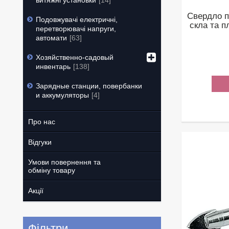
витяжні установки
14
Свердло п
Подовжувачі електричні,
скла та п
перетворювачі напруги,
автомати
63
Хозяйственно-садовый
инвентарь
138
Зарядные станции, повербанки
и аккумуляторы
4
Про нас
Відгуки
Умови повернення та
обміну товару
Акції
Фільтри