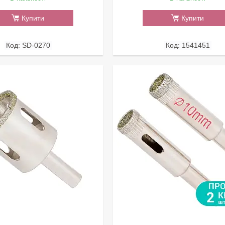
Купити
Купити
SD-0270
1541451