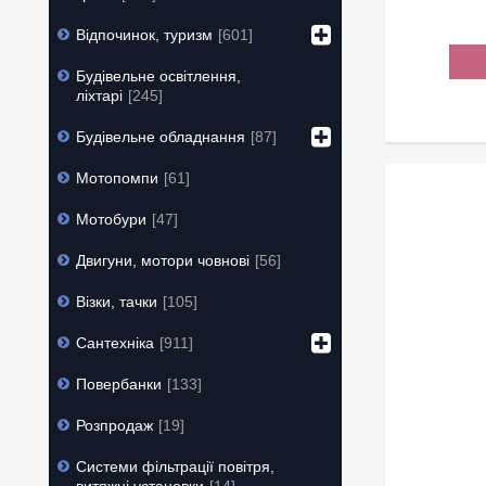
Відпочинок, туризм
601
Будівельне освітлення,
ліхтарі
245
Будівельне обладнання
87
Мотопомпи
61
Мотобури
47
Двигуни, мотори човнові
56
Візки, тачки
105
Сантехніка
911
Повербанки
133
Розпродаж
19
Системи фільтрації повітря,