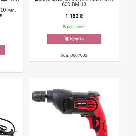
600 BM 13
 10 мм,
в
1 182 ₴
В наявності
Купити
0507002