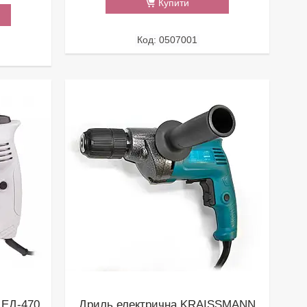
Купити
0507001
 ЕД-470,
Дриль електрична KRAISSMANN