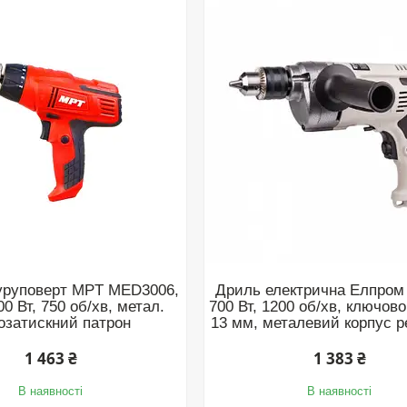
уруповерт MPT MED3006,
Дриль електрична Елпром
00 Вт, 750 об/хв, метал.
700 Вт, 1200 об/хв, ключов
озатискний патрон
13 мм, металевий корпус р
1 463 ₴
1 383 ₴
В наявності
В наявності