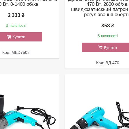
0 Вт, 0-1400 об/хв
470 Вт, 2800 об/хв,
швидкозатискний патрон
регулювання оберті
2 333 ₴
858 ₴
В наявності
В наявності
Купити
Купити
MED7503
ЭД-470