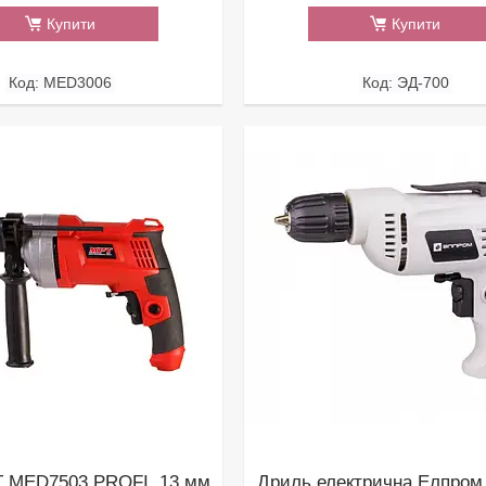
Купити
Купити
MED3006
ЭД-700
 MED7503 PROFI, 13 мм,
Дриль електрична Елпром