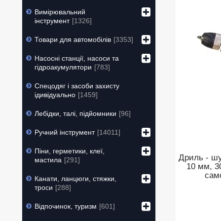
Вимірювальний
інструмент
1326
Товари для автомобілів
3353
Насосні станції, насоси та
гідроакумулятори
783
Спецодяг і засоби захисту
ідивідуально
1459
Лебідки, талі, підйомники
96
Ручний інструмент
14011
Піни, герметики, клеї,
Дриль - ш
мастила
291
10 мм, 3
сам
Канати, ланцюги, стяжки,
троси
288
Відпочинок, туризм
601