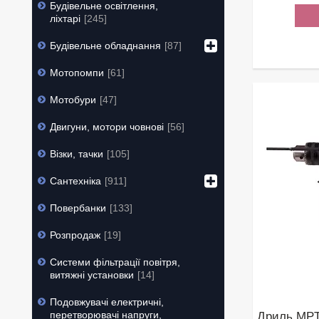
Будівельне освітлення,
ліхтарі
245
Будівельне обладнання
87
Мотопомпи
61
Мотобури
47
Двигуни, мотори човнові
56
Візки, тачки
105
Сантехніка
911
Повербанки
133
Розпродаж
19
Системи фільтрації повітря,
витяжні установки
14
Подовжувачі електричні,
перетворювачі напруги,
Дриль MPT