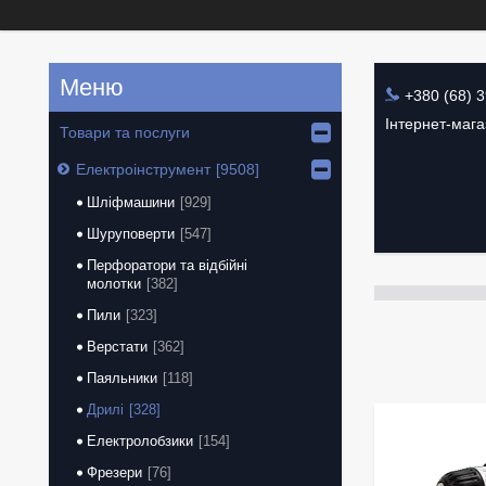
+380 (68) 
Інтернет-маг
Товари та послуги
Електроінструмент
9508
Шліфмашини
929
Шуруповерти
547
Перфоратори та відбійні
молотки
382
Пили
323
Верстати
362
Паяльники
118
Дрилі
328
Електролобзики
154
Фрезери
76