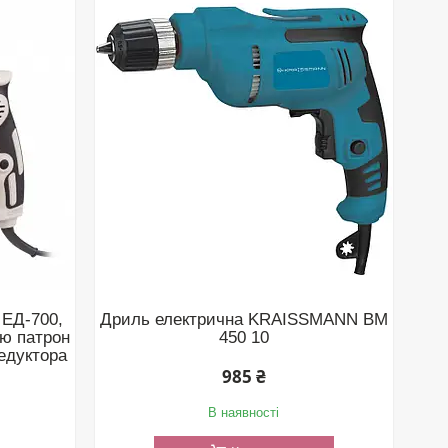
 ЕД-700,
Дриль електрична KRAISSMANN BM
ою патрон
450 10
едуктора
985 ₴
В наявності