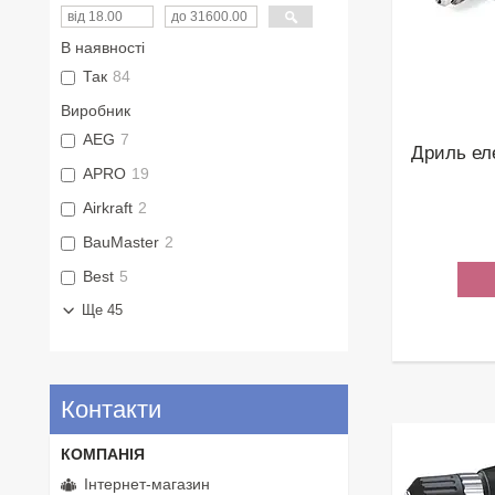
В наявності
Так
84
Виробник
AEG
7
Дриль ел
APRO
19
Airkraft
2
BauMaster
2
Best
5
Ще 45
Контакти
Інтернет-магазин