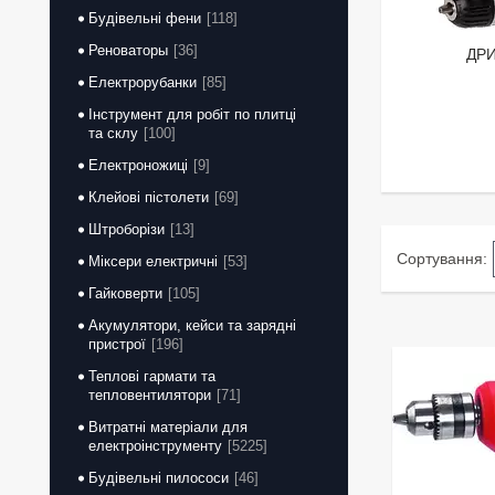
Будівельні фени
118
Реноваторы
36
ДРИ
Електрорубанки
85
Інструмент для робіт по плитці
та склу
100
Електроножиці
9
Клейові пістолети
69
Штроборізи
13
Міксери електричні
53
Гайковерти
105
Акумулятори, кейси та зарядні
пристрої
196
Теплові гармати та
тепловентилятори
71
Витратні матеріали для
електроінструменту
5225
Будівельні пилососи
46