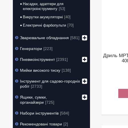
Насадки, адаптери для
електроінструменту
53
Викрутки акумуляторні
40
Електричні фарбопульти
70
Зварювальне обладнання
581
Генератори
223
Дриль MPT
Пневмоінструмент
2391
40
Мийки високого тиску
138
Інструмент для садово-городніх
робіт
2733
Ящики, сумки,
органайзери
725
Набори інструментів
584
Рекомендовані товари
2