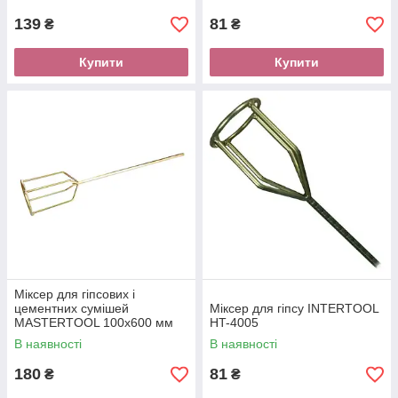
139
81
₴
₴
Купити
Купити
Міксер для гіпсових і
цементних сумішей
Міксер для гіпсу INTERTOOL
MASTERTOOL 100х600 мм
HT-4005
80-0620
В наявності
В наявності
180
81
₴
₴