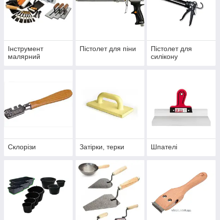
Інструмент
Пістолет для піни
Пістолет для
малярний
силікону
Склорізи
Затірки, терки
Шпателі