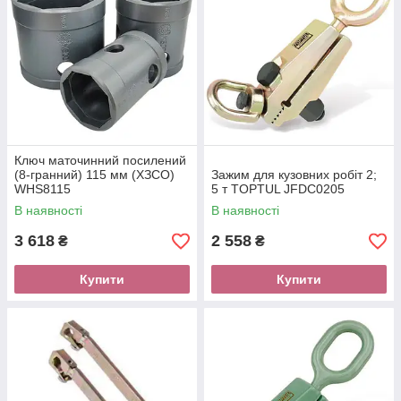
Ключ маточинний посилений
(8-гранний) 115 мм (ХЗСО)
Зажим для кузовних робіт 2;
WHS8115
5 т TOPTUL JFDC0205
В наявності
В наявності
3 618
2 558
₴
₴
Купити
Купити