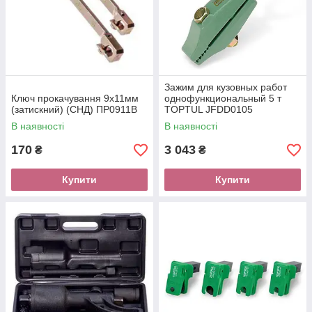
Зажим для кузовных работ
Ключ прокачування 9х11мм
однофункциональный 5 т
(затискний) (СНД) ПР0911В
TOPTUL JFDD0105
В наявності
В наявності
170
3 043
₴
₴
Купити
Купити