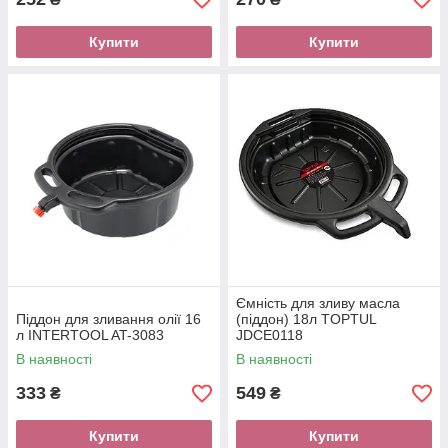
Купити
Купити
Ємність для зливу масла
Піддон для зливання олії 16
(піддон) 18л TOPTUL
л INTERTOOL AT-3083
JDCE0118
В наявності
В наявності
333
549
₴
₴
Купити
Купити