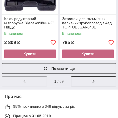
Ключ редукторний
Затискачі для гальмівних і
м'ясорубка "Далекобійник-2"
паливних трубопроводів 4ед.
НШД2
TOPTUL JGAR0401
В наявності
В наявності
2 809
785
₴
₴
Купити
Купити
Показати ще
1
/ 69
Про нас
98% позитивних з 348 відгуків за рік
Працює з 31.05.2019