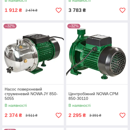
В наявності
В наявності
1 912
3 783
₴
₴
2 474 ₴
–32%
–32%
Насос поверхневий
струменевий NOWA JY 850-
Центробіжний NOWA CPM
5055
850-30110
В наявності
В наявності
2 374
2 295
₴
₴
3 511 ₴
3 391 ₴