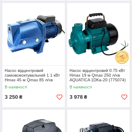
Насос відцентровий
Насос відцентровий 0.75 кВт
самовсмоктувальний 1.1 кВт
Hmax 19 м Qmax 250 л/хв
Hmax 45 м Qmax 85 л/хв
AQUATICA 1DKa-20 (775074)
WETRON JSW15M (775035)
В наявності
В наявності
3 250
3 978
₴
₴