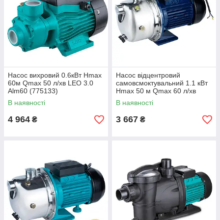
Насос вихровий 0.6кВт Hmax
Насос відцентровий
60м Qmax 50 л/хв LEO 3.0
самовсмоктувальний 1.1 кВт
Alm60 (775133)
Hmax 50 м Qmax 60 л/хв
неірж WETRON JETS80
В наявності
В наявності
(775054)
4 964
3 667
₴
₴