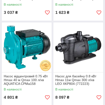
В наявності
В наявності
3 037
1 623
₴
₴
Насос відцентровий 0.75 кВт
Насос для басейну 0.8 кВт
Hmax 40 м Qmax 100 л/хв
Hmax 11м Qmax 300 л/хв
AQUATICA CPMa158
LEO XKP804 (772223)
(775071)
В наявності
В наявності
4 801
8 097
₴
₴