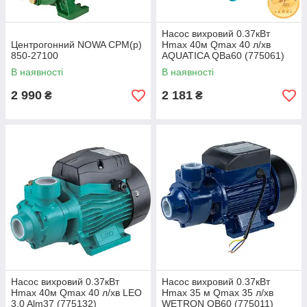
Насос вихровий 0.37кВт
Центрогонний NOWA CPM(p)
Hmax 40м Qmax 40 л/хв
850-27100
AQUATICA QBa60 (775061)
В наявності
В наявності
2 990
2 181
₴
₴
Насос вихровий 0.37кВт
Насос вихровий 0.37кВт
Hmax 40м Qmax 40 л/хв LEO
Hmax 35 м Qmax 35 л/хв
3.0 Alm37 (775132)
WETRON QB60 (775011)