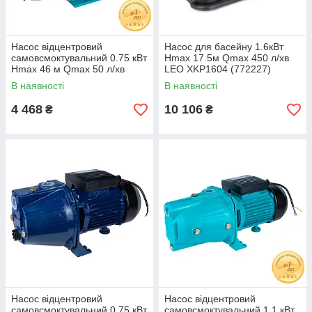
Насос відцентровий
Насос для басейну 1.6кВт
самовсмоктувальний 0.75 кВт
Hmax 17.5м Qmax 450 л/хв
Hmax 46 м Qmax 50 л/хв
LEO XKP1604 (772227)
неірж AQUATICA JETSa60
В наявності
В наявності
(775097)
4 468
10 106
₴
₴
Насос відцентровий
Насос відцентровий
самовсмоктувальний 0.75 кВт
самовсмоктувальний 1.1 кВт