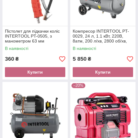
Пістолет для підкачки коліс
Компресор INTERTOOL PT-
INTERTOOL PT-0505, з
0029, 24 л, 1.1 кВт, 220В,
манометром 63 мм
8атм, 200 л/хв, 2800 об/хв,
пневматичний. PROF 60G
безмасляний, 2 циліндра
В наявності
В наявності
360
5 850
₴
₴
Купити
Купити
–20%