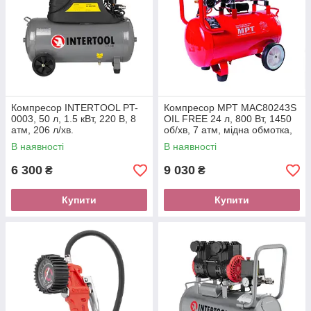
Компресор INTERTOOL PT-
Компресор MPT MAC80243S
0003, 50 л, 1.5 кВт, 220 В, 8
OIL FREE 24 л, 800 Вт, 1450
атм, 206 л/хв.
об/хв, 7 атм, мідна обмотка,
безшумний
В наявності
В наявності
6 300
9 030
₴
₴
Купити
Купити