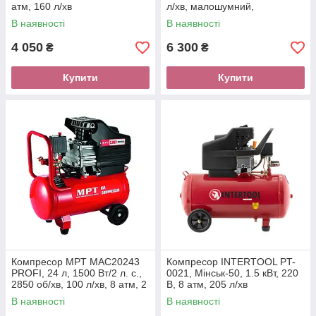
атм, 160 л/хв
л/хв, малошумний,
безмасляний, 2 циліндра
В наявності
В наявності
4 050
6 300
₴
₴
Купити
Купити
Компресор MPT MAC20243
Компресор INTERTOOL PT-
PROFI, 24 л, 1500 Вт/2 л. с.,
0021, Мінськ-50, 1.5 кВт, 220
2850 об/хв, 100 л/хв, 8 атм, 2
В, 8 атм, 205 л/хв
виходи, мід обмотка
В наявності
В наявності