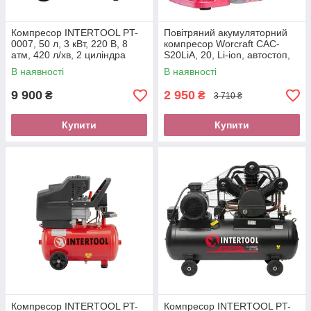
Компресор INTERTOOL PT-
Повітряний акумуляторний
0007, 50 л, 3 кВт, 220 В, 8
компресор Worcraft CAC-
атм, 420 л/хв, 2 циліндра
S20LiА, 20, Li-ion, автостоп,
LED підсвічування, var
В наявності
В наявності
9 900
2 950
₴
₴
3 710 ₴
Купити
Купити
Компресор INTERTOOL PT-
Компресор INTERTOOL PT-