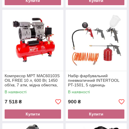
Купити
Купити
Компресор MPT MAC60103S
Набір фарбувальний
OIL FREE 10 л, 600 Вт, 1450
пневматичний INTERTOOL
об/хв, 7 атм, мідна обмотка,
PT-1501, 5 одиниць
безшумний
В наявності
В наявності
7 518
900
₴
₴
Купити
Купити