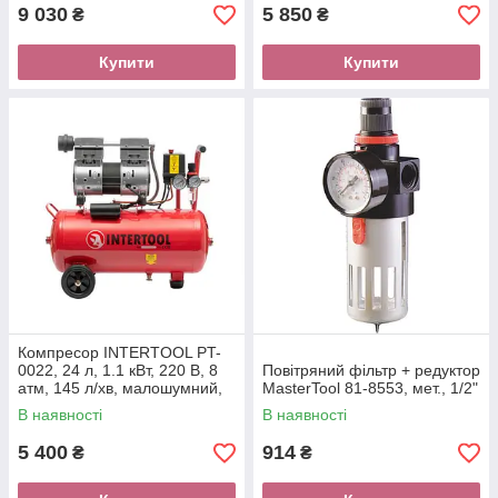
9 030
5 850
₴
₴
Купити
Купити
Компресор INTERTOOL PT-
0022, 24 л, 1.1 кВт, 220 В, 8
Повітряний фільтр + редуктор
атм, 145 л/хв, малошумний,
MasterTool 81-8553, мет., 1/2"
безмасляний, 2 циліндра
В наявності
В наявності
5 400
914
₴
₴