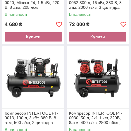
0020, Мінськ-24, 1.5 кВт, 220
0052 300 л, 15 кВт, 380 В, 8
В, 8 атм, 205 л/хв
атм, 2000 л/хв. 3 циліндра
В наявності
В наявності
4 680
72 000
₴
₴
Купити
Купити
Компресор INTERTOOL PT-
Компресор INTERTOOL PT-
0013, 100 л, 3 кВт, 380 В, 8
0030, 50 л, 2x1.1 квт, 220В,
атм, 500 л/хв, 2 циліндра
8атм, 400 л/хв, 2800 об/хв,
безмасляний, 4 циліндра
В наявності
В наявності