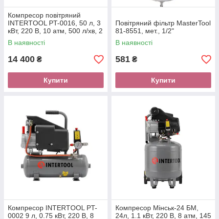
Компресор повітряний
INTERTOOL PT-0016, 50 л, 3
Повітряний фільтр MasterTool
кВт, 220 В, 10 атм, 500 л/хв, 2
81-8551, мет., 1/2"
циліндра
В наявності
В наявності
14 400
581
₴
₴
Купити
Купити
Компресор INTERTOOL PT-
Компресор Мінськ-24 БМ,
0002 9 л, 0.75 кВт, 220 В, 8
24л, 1.1 кВт, 220 В, 8 атм, 145