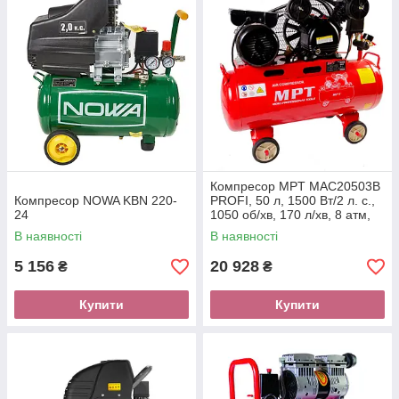
Компресор MPT MAC20503B
Компресор NOWA KBN 220-
PROFI, 50 л, 1500 Вт/2 л. с.,
24
1050 об/хв, 170 л/хв, 8 атм,
мідна обмотка
В наявності
В наявності
5 156
20 928
₴
₴
Купити
Купити