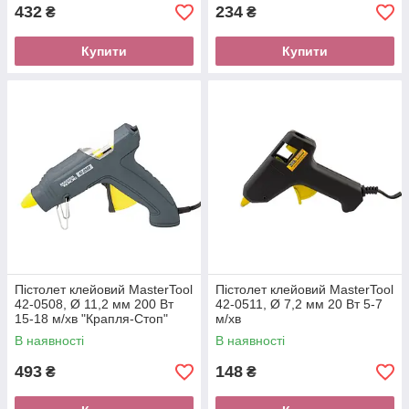
432
234
₴
₴
Купити
Купити
Пістолет клейовий MasterTool
Пістолет клейовий MasterTool
42-0508, Ø 11,2 мм 200 Вт
42-0511, Ø 7,2 мм 20 Вт 5-7
15-18 м/хв "Крапля-Стоп"
м/хв
В наявності
В наявності
493
148
₴
₴