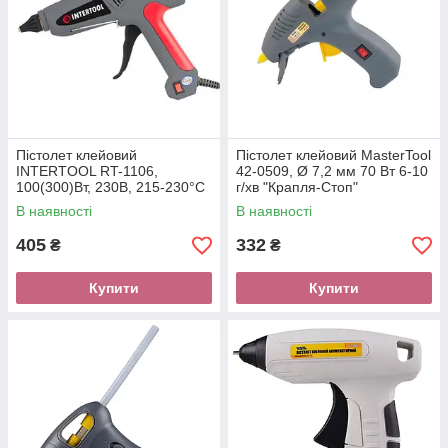
Пістолет клейовий
Пістолет клейовий MasterTool
INTERTOOL RT-1106,
42-0509, Ø 7,2 мм 70 Вт 6-10
100(300)Вт, 230В, 215-230°C
г/хв "Крапля-Стоп"
під стрижні 10.8-11.5 мм, 13-
В наявності
В наявності
30 м/хв., вимикачі
405
332
₴
₴
Купити
Купити