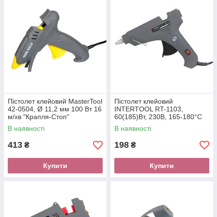
Пістолет клейовий MasterTool
Пістолет клейовий
42-0504, Ø 11,2 мм 100 Вт 16
INTERTOOL RT-1103,
м/хв "Крапля-Стоп"
60(185)Вт, 230В, 165-180°C
під стрижні 10.8-11.5 мм, 8-
В наявності
В наявності
20 м/хв.,вимкнуть.
413
198
₴
₴
Купити
Купити