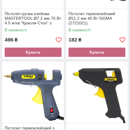
Пістолет-ручка клейова
Пістолет термоклейовий
MASTERTOOL Ø7.2 мм 70 Вт
Ø11.2 мм 40 Вт SIGMA
4.5 м/хв "Крапля-Стоп" з
(2721021)
LED-індикатором 42-0516
В наявності
В наявності
496
182
₴
₴
Купити
Купити
Пістолет термоклейовий з