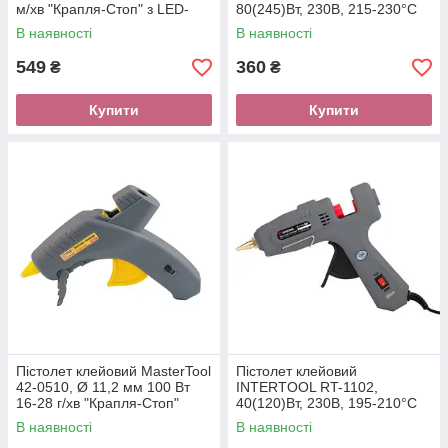
м/хв "Крапля-Стоп" з LED-
80(245)Вт, 230В, 215-230°C
індикатором
під стрижні 10.8-11.5 мм, 13-
В наявності
В наявності
30 м/хв., вимикачі.
549
360
₴
₴
Купити
Купити
Пістолет клейовий MasterTool
Пістолет клейовий
42-0510, Ø 11,2 мм 100 Вт
INTERTOOL RT-1102,
16-28 г/хв "Крапля-Стоп"
40(120)Вт, 230В, 195-210°C
під стрижні 10.8-11.5 мм, 10-
В наявності
В наявності
16.5 г/хв., вимикачі