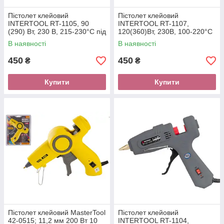
Пістолет клейовий
Пістолет клейовий
INTERTOOL RT-1105, 90
INTERTOOL RT-1107,
(290) Вт, 230 В, 215-230°C під
120(360)Вт, 230В, 100-220°C
стрижні 10.8-11.5 мм, 13-30
під стрижні 10.8-11.5 мм, 13-
В наявності
В наявності
м/хв.
30 м/хв., рег. т.
450
450
₴
₴
Купити
Купити
Пістолет клейовий MasterTool
Пістолет клейовий
42-0515; 11,2 мм 200 Вт 10
INTERTOOL RT-1104,