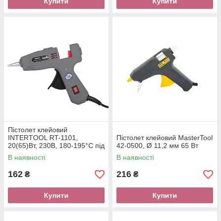
Купити
Купити
Пістолет клейовий
INTERTOOL RT-1101,
Пістолет клейовий MasterTool
20(65)Вт, 230В, 180-195°C під
42-0500, Ø 11,2 мм 65 Вт
стрижні 7-7.5 мм, 5-13 м/хв.,
В наявності
В наявності
вимикач.
162
216
₴
₴
Купити
Купити