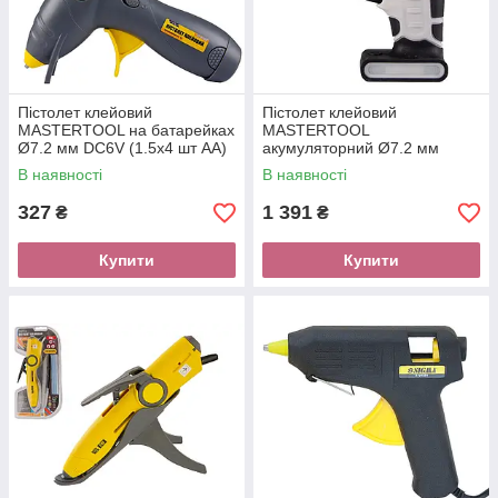
Пістолет клейовий
Пістолет клейовий
MASTERTOOL на батарейках
MASTERTOOL
Ø7.2 мм DC6V (1.5х4 шт AA)
акумуляторний Ø7.2 мм
42-0400
DC3.7V 1300mAh "Крапля-
В наявності
В наявності
Стоп" 42-0401
327
1 391
₴
₴
Купити
Купити