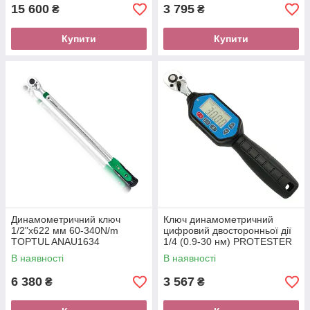
15 600
3 795
₴
₴
Купити
Купити
Динамометричний ключ
Ключ динамометричний
1/2"x622 мм 60-340N/m
цифровий двосторонньої дії
TOPTUL ANAU1634
1/4 (0.9-30 нм) PROTESTER
AWM-30
В наявності
В наявності
6 380
3 567
₴
₴