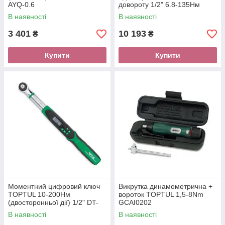
AYQ-0.6
довороту 1/2" 6.8-135Нм
DTA-135A4
В наявності
В наявності
3 401
10 193
₴
₴
Купити
Купити
Моментний цифровий ключ
Викрутка динамометрична +
TOPTUL 10-200Нм
вороток TOPTUL 1,5-8Nm
(двосторонньої дії) 1/2" DT-
GCAI0202
200I4
В наявності
В наявності