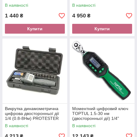
В наявності
В наявності
1 440
4 950
₴
₴
Купити
Купити
Викрутка динамометрична
Моментний цифровий ключ
цифрова двосторонньої дії
TOPTUL 1.5-30 нм
1/4 (0.8-8Нм) PROTESTER
(двосторонньої дії) 1/4"
ANS-R-8
укорочений DT-030S2
В наявності
В наявності
4 213
12 143
₴
₴