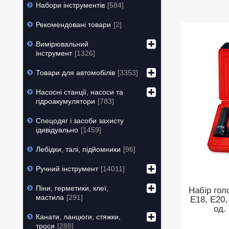
Набори інструментів
584
Рекомендовані товари
2
Вимірювальний
інструмент
1326
Товари для автомобілів
3353
Насосні станції, насоси та
гідроакумулятори
783
Спецодяг і засоби захисту
ідивідуально
1459
Лебідки, талі, підйомники
96
Ручний інструмент
14011
Піни, герметики, клеї,
Набір гол
мастила
291
E18, E20,
од.
Канати, ланцюги, стяжки,
троси
288