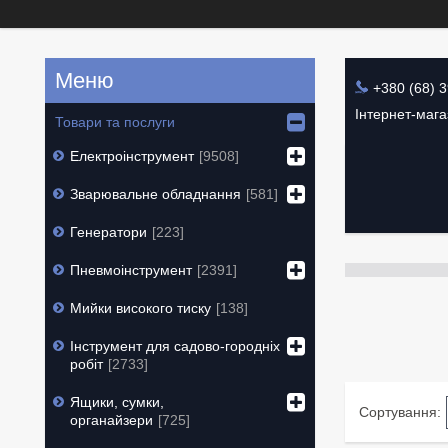
+380 (68) 
Інтернет-маг
Товари та послуги
Електроінструмент
9508
Зварювальне обладнання
581
Генератори
223
Пневмоінструмент
2391
Мийки високого тиску
138
Інструмент для садово-городніх
робіт
2733
Ящики, сумки,
органайзери
725