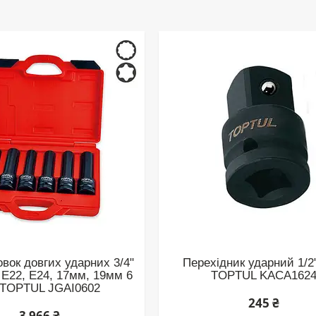
овок довгих ударних 3/4"
Перехідник ударний 1/2"
 E22, E24, 17мм, 19мм 6
TOPTUL KACA162
 TOPTUL JGAI0602
245 ₴
3 966 ₴