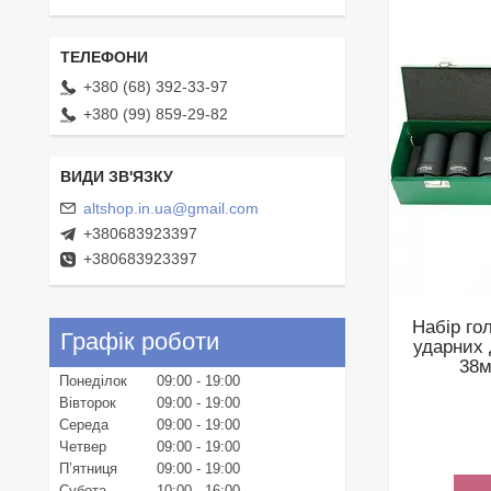
+380 (68) 392-33-97
+380 (99) 859-29-82
altshop.in.ua@gmail.com
+380683923397
+380683923397
Набір го
Графік роботи
ударних 
38м
Понеділок
09:00
19:00
Вівторок
09:00
19:00
Середа
09:00
19:00
Четвер
09:00
19:00
Пʼятниця
09:00
19:00
Субота
10:00
16:00