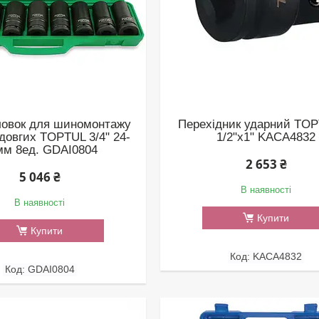
ловок для шиномонтажу
Перехідник ударний TOP
довгих TOPTUL 3/4" 24-
1/2"х1" KACA4832
мм 8ед. GDAI0804
2 653 ₴
5 046 ₴
В наявності
В наявності
Купити
Купити
KACA4832
GDAI0804