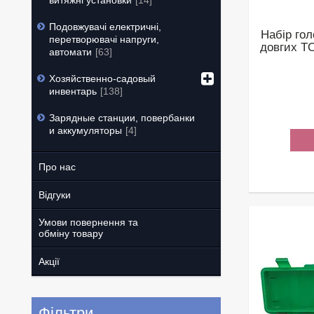
витяжні установки
14
Подовжувачі електричні,
Набір го
перетворювачі напруги,
довгих TO
автомати
63
Хозяйственно-садовый
инвентарь
138
Зарядные станции, повербанки
и аккумуляторы
4
Про нас
Відгуки
Умови повернення та
обміну товару
Акції
Фільтри