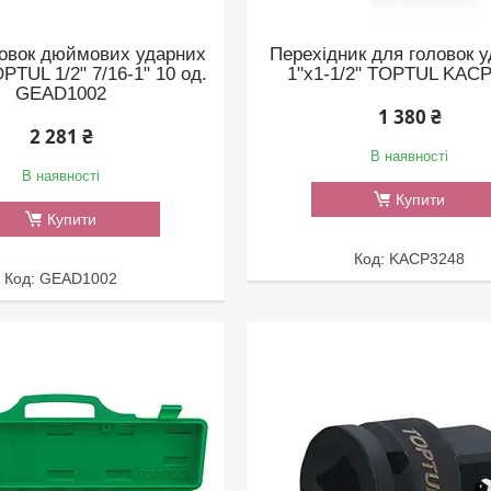
ловок дюймових ударних
Перехідник для головок 
PTUL 1/2" 7/16-1" 10 од.
1"х1-1/2" TOPTUL KAC
GEAD1002
1 380 ₴
2 281 ₴
В наявності
В наявності
Купити
Купити
KACP3248
GEAD1002