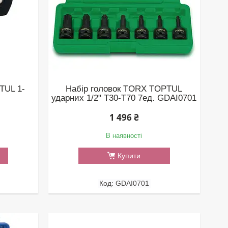
TUL 1-
Набір головок TORX TOPTUL
ударних 1/2" Т30-T70 7ед. GDAI0701
1 496 ₴
В наявності
Купити
GDAI0701