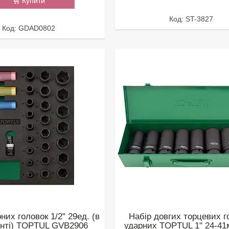
Купити
ST-3827
GDAD0802
них головок 1/2" 29ед. (в
Набір довгих торцевих г
нті) TOPTUL GVB2906
ударних TOPTUL 1" 24-41