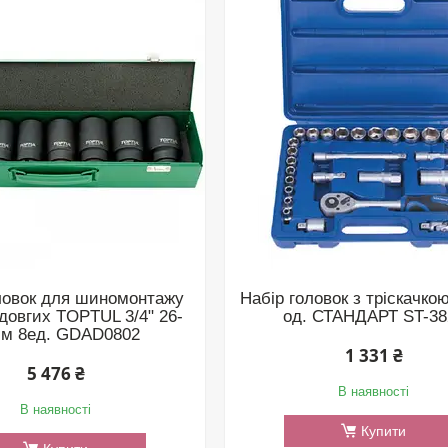
ловок для шиномонтажу
Набір головок з тріскачкою
довгих TOPTUL 3/4" 26-
од. СТАНДАРТ ST-38
м 8ед. GDAD0802
1 331 ₴
5 476 ₴
В наявності
В наявності
Купити