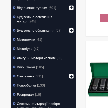
Відпочинок, туризм
601
Будівельне освітлення,
ліхтарі
245
Будівельне обладнання
87
Мотопомпи
61
Мотобури
47
Двигуни, мотори човнові
56
Візки, тачки
105
Сантехніка
911
Повербанки
133
Розпродаж
19
Системи фільтрації повітря,