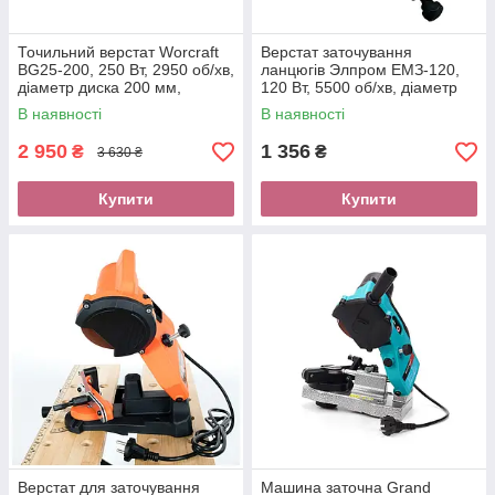
Точильний верстат Worcraft
Верстат заточування
BG25-200, 250 Вт, 2950 об/хв,
ланцюгів Элпром ЕМЗ-120,
діаметр диска 200 мм,
120 Вт, 5500 об/хв, діаметр
гарантія 24 міс
диска 100 мм, 2 диска в
В наявності
В наявності
комплекті
2 950
1 356
₴
₴
3 630 ₴
Купити
Купити
Верстат для заточування
Машина заточна Grand