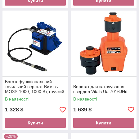
Купити
Купити
Багатофункціональний
точильний верстат Витязь
Верстат для заточування
МОЗУ-1000, 1000 Вт, гнучкий
свердел Vitals Ua 7016JHd
вал
В наявності
В наявності
1 328
1 639
₴
₴
Купити
Купити
–20%