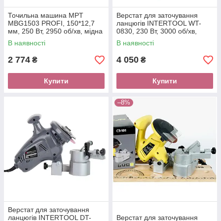
Точильна машина MPT
Верстат для заточування
MBG1503 PROFI, 150*12,7
ланцюгів INTERTOOL WT-
мм, 250 Вт, 2950 об/хв, мідна
0830, 230 Вт, 3000 об/хв,
обмотка
145×22.3×3.2 мм
В наявності
В наявності
2 774
4 050
₴
₴
Купити
Купити
–8%
Верстат для заточування
ланцюгів INTERTOOL DT-
Верстат для заточування