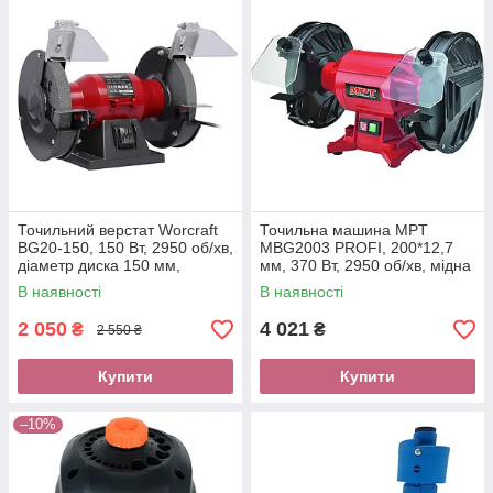
Точильний верстат Worcraft
Точильна машина MPT
BG20-150, 150 Вт, 2950 об/хв,
MBG2003 PROFI, 200*12,7
діаметр диска 150 мм,
мм, 370 Вт, 2950 об/хв, мідна
гарантія 24 місяця
обмотка
В наявності
В наявності
2 050
4 021
₴
₴
2 550 ₴
Купити
Купити
–10%