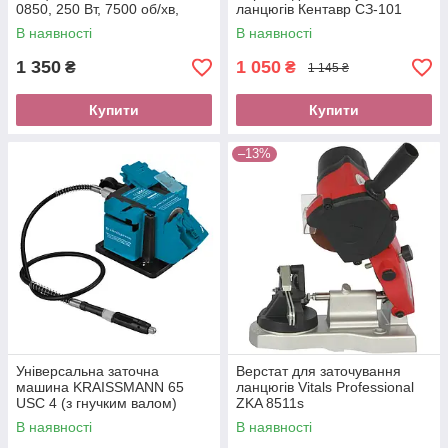
0850, 250 Вт, 7500 об/хв,
ланцюгів Кентавр СЗ-101
100*10*3.2 мм
В наявності
В наявності
1 350
1 050
₴
₴
1 145 ₴
Купити
Купити
–13%
Універсальна заточна
Верстат для заточування
машина KRAISSMANN 65
ланцюгів Vitals Professional
USC 4 (з гнучким валом)
ZKA 8511s
В наявності
В наявності