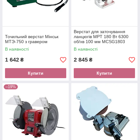
Верстат для заточування
Точильний верстат Мінськ
ланцюгів MPT 180 Вт 6300
МТЭ-750 з гравером
об/хв 100 мм MCSG1803
В наявності
В наявності
1 642
2 845
₴
₴
Купити
Купити
–19%