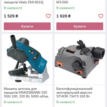
ланцюгів Vitals ZKA 8510j
МЗ-560
В наявності
В наявності
1 529
1 628
₴
₴
Купити
Купити
Машина заточна для
Багатофункціональний
ланцюгів KRAISSMANN 320
заточувальний верстат
SSG 100, 320 Вт, 5000 об/хв,
STHOR 73473 150 Вт
диск 104*22, коробка,
В наявності
В наявності
гарантія 12 міс