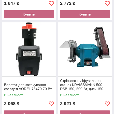
1 647
2 772
₴
₴
Купити
Купити
Стрічково-шліфувальний
Верстат для заточування
станок KRAISSMANN 500
свердел VOREL 73470 70 Вт
DSB 150, 500 Вт, диск 150
мм, 2950 об/мін
В наявності
В наявності
2 068
2 921
₴
₴