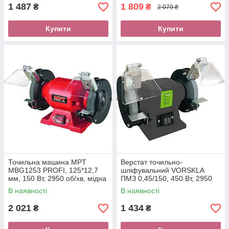
1 487
1 809
₴
₴
2 079 ₴
Купити
Купити
Точильна машина MPT
Верстат точильно-
MBG1253 PROFI, 125*12,7
шліфувальний VORSKLA
мм, 150 Вт, 2950 об/хв, мідна
ПМЗ 0,45/150, 450 Вт, 2950
обмотка
об/хв, діаметр круга 150 мм
В наявності
В наявності
2 021
1 434
₴
₴