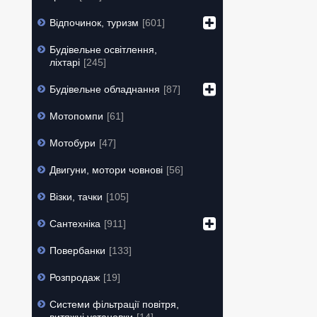
Відпочинок, туризм
601
Будівельне освітлення,
ліхтарі
245
Будівельне обладнання
87
Мотопомпи
61
Мотобури
47
Двигуни, мотори човнові
56
Візки, тачки
105
Сантехніка
911
Повербанки
133
Розпродаж
19
Системи фільтрації повітря,