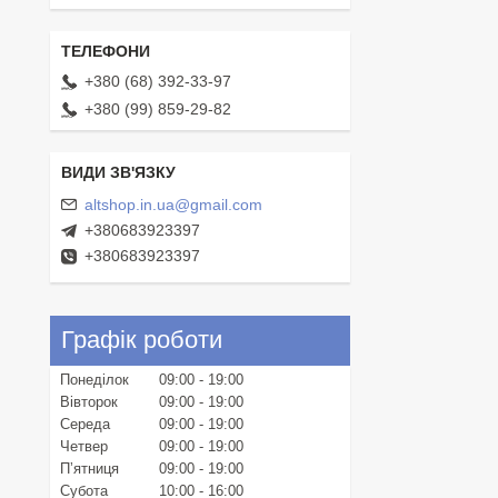
+380 (68) 392-33-97
+380 (99) 859-29-82
altshop.in.ua@gmail.com
+380683923397
+380683923397
Графік роботи
Понеділок
09:00
19:00
Вівторок
09:00
19:00
Середа
09:00
19:00
Четвер
09:00
19:00
Пʼятниця
09:00
19:00
Субота
10:00
16:00