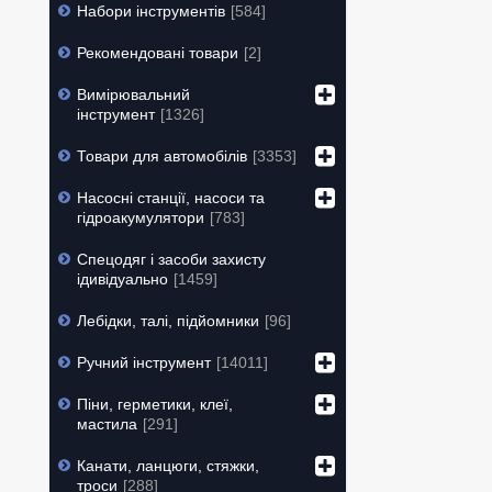
Набори інструментів
584
Рекомендовані товари
2
Вимірювальний
інструмент
1326
Товари для автомобілів
3353
Насосні станції, насоси та
гідроакумулятори
783
Спецодяг і засоби захисту
ідивідуально
1459
Лебідки, талі, підйомники
96
Ручний інструмент
14011
Піни, герметики, клеї,
мастила
291
Канати, ланцюги, стяжки,
троси
288