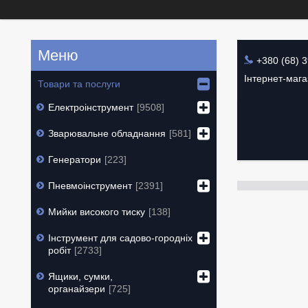
+380 (68) 
Інтернет-маг
Товари та послуги
Електроінструмент
9508
Зварювальне обладнання
581
Генератори
223
Пневмоінструмент
2391
Мийки високого тиску
138
Інструмент для садово-городніх
робіт
2733
Ящики, сумки,
органайзери
725